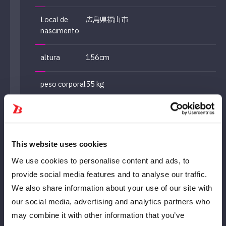
Local de
広島県福山市
nascimento
altura
156cm
peso corporal
55 kg
Match de
2015年2月25日、後楽園ホール（vs華
estréia
名）
This website uses cookies
Especialidade
トライアングル・ランサー、トライア
ングル・アームロック、コナロック
We use cookies to personalise content and ads, to
provide social media features and to analyse our traffic.
We also share information about your use of our site with
Career
our social media, advertising and analytics partners who
may combine it with other information that you’ve
来歴