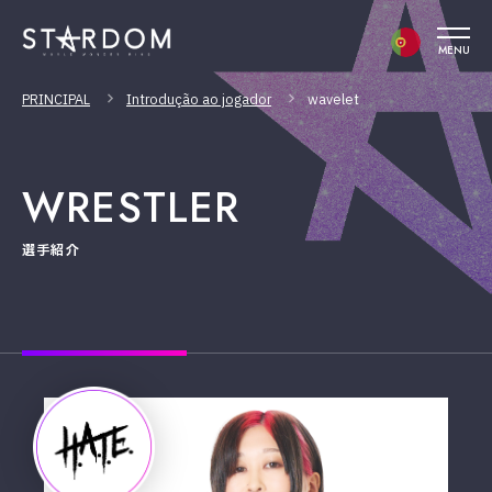
MENU
PRINCIPAL
Introdução ao jogador
wavelet
WRESTLER
選手紹介