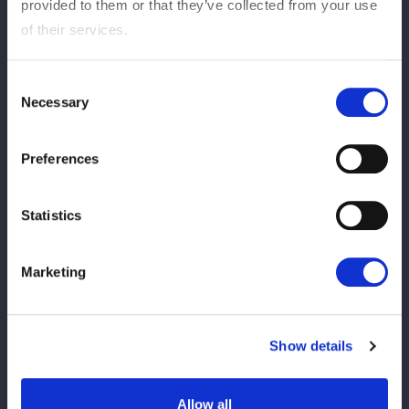
provided to them or that they’ve collected from your use
of their services.
高校在学中にオフィス華名の練習生となり、総合格闘
家・藤井惠の指導を受ける。2015年に華名相手にデビュ
Consent
ーし、複数団体を経て18年にスターダム入り。19年のシ
Necessary
Selection
ンデレラ・トーナメントで準優勝の成績を残すと、同年7
月にジャングル叫女とのタッグでゴッデス王座を獲得。
Preferences
21年末の退団後はGod's Eye所属としてスポット参戦を
続け、24年4月に再入団。朱里とゴッデス王座を巻く
も、防衛戦で裏切りH.A.T.E.に加入。25年11月にワンダ
Statistics
ー王座を初戴冠した。
Marketing
Title History
タイトル歴
Show details
Allow all