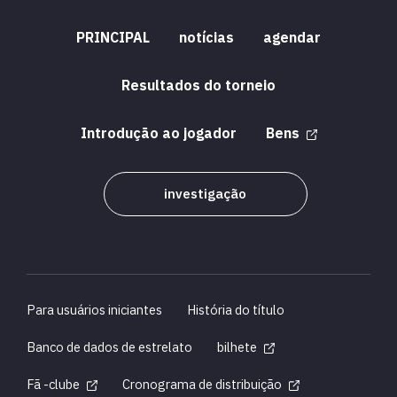
PRINCIPAL
notícias
agendar
Resultados do torneio
Introdução ao jogador
Bens
investigação
Para usuários iniciantes
História do título
Banco de dados de estrelato
bilhete
Fã -clube
Cronograma de distribuição