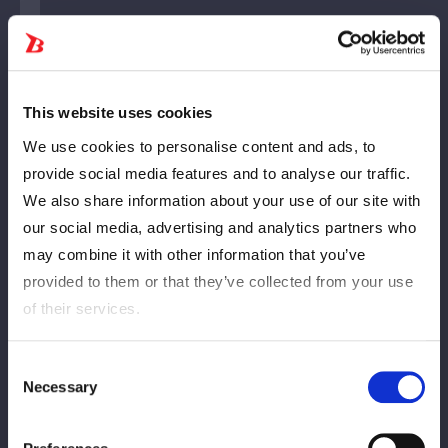
柔道の実業団で実績を積み、2019年にスカウトされJTO
へ加入。2020年1月にジュリア、朱里とDonna del
Mondoを結成し、同年7月にフューチャー王座を初戴
This website uses cookies
冠。翌月、スターダムに入団した。21年はひめかとの
We use cookies to personalise content and ads, to
「舞ひめ」でゴッデス王座を巻くと、23年12月には鈴季
provide social media features and to analyse our traffic.
すずとの王座決定戦を制しワールド王座を初戴冠。陥落
We also share information about your use of our site with
直後の24年の5★STAR GPでは、史上初となる全勝優勝
を達成した。25年4月にはヒジの手術のため長期欠場
our social media, advertising and analytics partners who
し、同年12月に復帰。25年2月には、24年1月から活動
may combine it with other information that you’ve
したE neXus Vを解散し、無所属となった。
provided to them or that they’ve collected from your use
of their services.
Title History
Consent
タイトル歴
Necessary
Selection