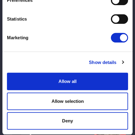
Preferences
1
Statistics
17º Mundo do Estrelato
Marketing
1
Show details
20ª Deusa do Estrelato
Allow all
3
Allow selection
23º, 26º e 32º Artistas do Estrelato
Deny
1