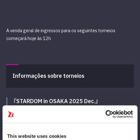
A venda geral de ingressos para os seguintes torneios
começará hoje às 12h
Informações sobre torneios
『STARDOM in OSAKA 2025 Dec.』
開催日：12月21日（日）
会 場：
エディオンアリーナ大阪 第２競技場
開 場 12:15（FC先行入場／12:00）
This website uses cookies