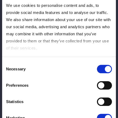
本戦開始 13:00
We use cookies to personalise content and ads, to
provide social media features and to analyse our traffic.
詳細：
https://wwr-stardom.com/schedule/20251221_osak
We also share information about your use of our site with
a/
※対戦カードは決定次第更新いたします。
our social media, advertising and analytics partners who
may combine it with other information that you’ve
provided to them or that they’ve collected from your use
of their services.
Consent
Necessary
Selection
Preferences
この記事をシェア
Statistics
Ver tudo
Marketing