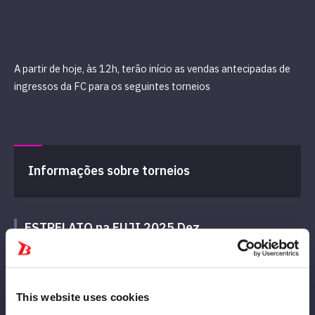
A partir de hoje, às 12h, terão início as vendas antecipadas de
ingressos da FC para os seguintes torneios
Informações sobre torneios
ESTRELATO na FUJI 2025 Dez.
開催日：12月13日（土）
会 場：
ふじさんめっせ
This website uses cookies
開 場 12:15（FC先行入場／12:00）