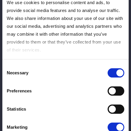
本戦開始 13:00
We use cookies to personalise content and ads, to
provide social media features and to analyse our traffic.
詳細：
https://wwr-stardom.com/schedule/20251213_fuji/
We also share information about your use of our site with
※対戦カードは決定次第更新いたします。
our social media, advertising and analytics partners who
may combine it with other information that you’ve
provided to them or that they’ve collected from your use
of their services.
Consent
Necessary
Selection
この記事をシェア
Preferences
Statistics
Ver tudo
Marketing