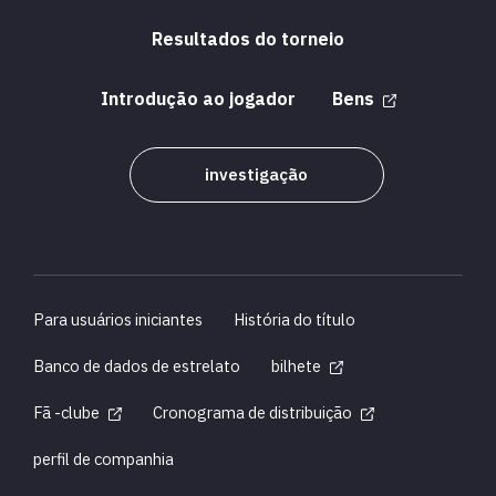
Resultados do torneio
Introdução ao jogador
Bens
investigação
Para usuários iniciantes
História do título
Banco de dados de estrelato
bilhete
Fã -clube
Cronograma de distribuição
perfil de companhia