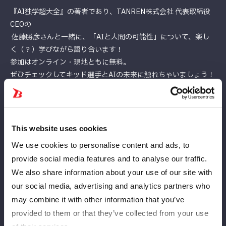
『AI独学超大全』の著者であり、TANREN株式会社 代表取締役
CEOの
佐藤勝彦さんと一緒に、「AIと人間の可能性」について、楽し
く（？）学びながら語り合います！
参加はオンライン・現地ともに無料。
ぜひチェックしてキッド選手とAIの未来に触れちゃいましょう！
【イベント概要】
◆タイトル：スターライト・キッド VS 生成AI
～誰とも違う自分で、強く生き抜く時代の戦い方～
This website uses cookies
◆日時：2026/3/23 (月) 18:00 – 19:20
We use cookies to personalise content and ads, to
◆場所：オンライン or 六本木グランドタワー 36F（最寄り駅：
provide social media features and to analyse our traffic.
六本木一丁目）
※当日会場へお越しになる方へ、会場のご案内は別途お送りいた
We also share information about your use of our site with
します。
our social media, advertising and analytics partners who
◆日時：2026年3月23日（月）18:00〜19:20
may combine it with other information that you’ve
◆ゲスト：スターライト・キッド（STARDOM）、佐藤勝彦さん
provided to them or that they’ve collected from your use
（TANREN株式会社 代表取締役CEO）