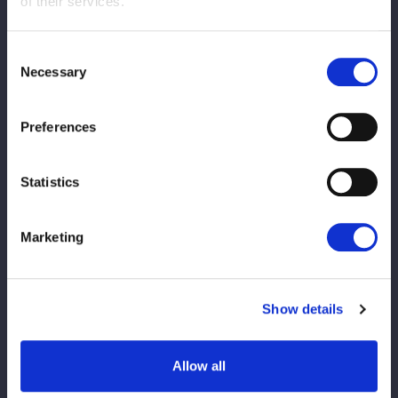
of their services.
◆申込先：
https://meetalive20260323.peatix.com/
Consent
▼meetALIVE（ミート・アライブ）とは？
Necessary
Selection
「世界をより便利に！もっと豊かにしよう！」と挑戦し続ける変
革のリーダー達らと語らうmeet-upコミュニティです。
アイデアとテクノロジーで人の心を動かすプロダクトやサービ
Preferences
ス、それを作る人にスポットライトを当てたイベントをご用意し
て、みなさんをお待ちしています。
Statistics
Marketing
Show details
Allow all
この記事をシェア