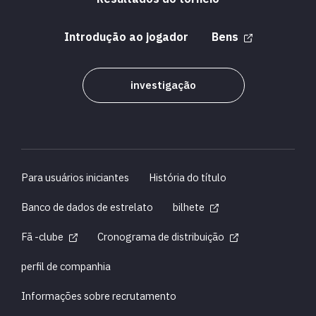
Introdução ao jogador
Bens
investigação
Para usuários iniciantes
História do título
Banco de dados de estrelato
bilhete
Fã -clube
Cronograma de distribuição
perfil de companhia
Informações sobre recrutamento