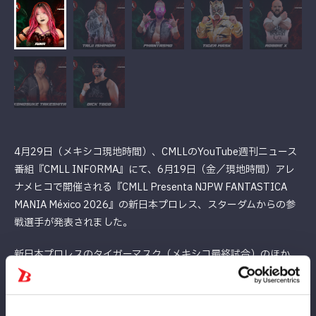
4月29日（メキシコ現地時間）、CMLLのYouTube週刊ニュース
番組『CMLL INFORMA』にて、6月19日（金／現地時間）アレ
ナメヒコで開催される『CMLL Presenta NJPW FANTASTICA
MANIA México 2026』の新日本プロレス、スターダムからの参
戦選手が発表されました。
新日本プロレスのタイガーマスク（メキシコ最終試合）のほか、
エル・ファンタズモ、KONOSUKE TAKESHITA、石森太二、ロ
ビー・エックス、ディック東郷と錚々たるメンバーに続き、なん
と吏南の名前がラインナップ！