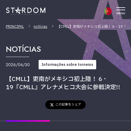
MENU
PRINCIPAL
notícias
【CMLL】吏南がメキシコ初上陸！ 6・19『C
NOTÍCIAS
2026/04/30
Informações sobre torneios
【CMLL】吏南がメキシコ初上陸！ 6・
19『CMLL』アレナメヒコ大会に参戦決定!!
この記事をシェア