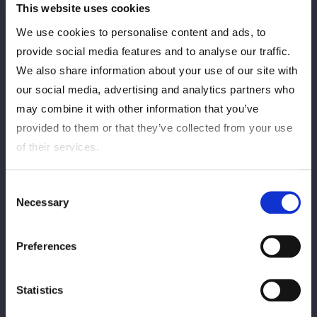
This website uses cookies
メキシコ初上陸の吏南選手、どんな試合を魅せてくれるのでしょ
We use cookies to personalise content and ads, to
うか。
provide social media features and to analyse our traffic.
ぜひ吏南選手の活躍に期待しましょう！
We also share information about your use of our site with
our social media, advertising and analytics partners who
may combine it with other information that you’ve
[Informações da conferência]
provided to them or that they’ve collected from your use
of their services.
■『CMLL Presenta NJPW FANTASTICA MANIA México
2026』
Consent
◆日程：6月19日（金／現地時間）
Necessary
Selection
◆会場：メキシコシティ・アレナメヒコ (8:30 pm 試合開始)
Preferences
＜出場選手＞
●エル・ファンタズモ
●KONOSUKE TAKESHITA（AEW、DDT、NJPW）
Statistics
●タイガーマスク