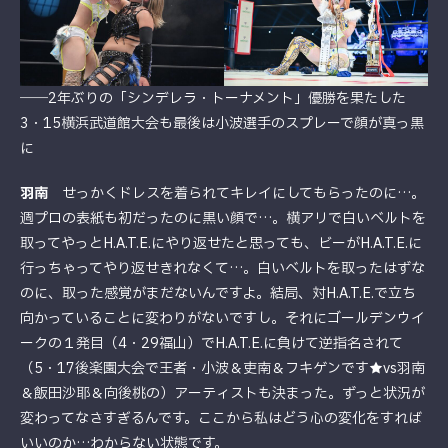
――2年ぶりの「シンデレラ・トーナメント」優勝を果たした
3・15横浜武道館大会も最後は小波選手のスプレーで顔が真っ黒
に
羽南
せっかくドレスを着られてキレイにしてもらったのに…。
週プロの表紙も初だったのに黒い顔で…。横アリで白いベルトを
取ってやっとH.A.T.E.にやり返せたと思っても、ビーがH.A.T.E.に
行っちゃってやり返せきれなくて…。白いベルトを取ったはずな
のに、取った感覚がまだないんですよ。結局、対H.A.T.E.で立ち
向かっていることに変わりがないですし。それにゴールデンウイ
ークの１発目（4・29福山）でH.A.T.E.に負けて逆指名されて
（5・17後楽園大会で王者・小波＆吏南＆フキゲンです★vs羽南
＆飯田沙耶＆向後桃の）アーティストも決まった。ずっと状況が
変わってなさすぎるんです。ここから私はどう心の変化をすれば
いいのか…わからない状態です。