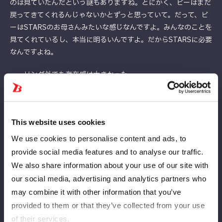
のは見ていたんだという謎もありますね。とにかく、ビーはまだ
戻ってきてくれるんじゃないかとずっと思っていて。だって、ビ
ーはSTARSのお母さんみたいな感じなんですよ。みんなのことを
見てくれているし、本当に明るいんですよ。だからSTARSに必要
なんですよね。
――リング外でも存在感は大きかった
羽南
それに経験値が違い過ぎて。AEWも行ってWWEも行った
から、知ってるプロレスの種類が多すぎて、練習すると本当に勉
強になる。ビーから練習に誘ってくれて、「こういう技を使いな
This website uses cookies
よ」って教えながら技も受けてくれるし。「試合のここの技術が
We use cookies to personalise content and ads, to
足りないよ」って伝えてくれることもありました。本当にSTARS
provide social media features and to analyse our traffic.
に必要なんです！それにみんなが緊張しているときでも、ビーは
We also share information about your use of our site with
そのくらいで緊張しないから「大丈夫、大丈夫」って明るくして
our social media, advertising and analytics partners who
くれました。いなくなって、みんな泣いています…。仲良くなっ
may combine it with other information that you’ve
ちゃったので余計ですね。ご飯もみんなで行ってお酒も飲んで、
provided to them or that they’ve collected from your use
控室でもメッチャ話しているし。（英語が堪能な）こもも（向
of their services.
後）さんがいるから、みんなで話せるんですよ。余計にビーのこ