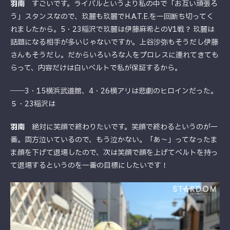
羽南
すごいです。ライバルというより私の中で「お互い頑張ろ
う」スタンスなので、玖麗も玖麗でH.A.T.E.を一回断ち切ってく
れましたから。5・23稲沢で玖麗は伊藤麻希とのV1戦？ 玖麗は
話題になる相手が多いじゃないですか。上谷沙弥もそうだし伊藤
さんもそうだし。だからいろいろな人をプロレスに連れてきても
らって、内容だけは白いベルトで私が保証するから。
――3・15横浜武道館、4・26横アリは悲劇のヒロインだった。
５・23稲沢は
羽南
絶対に笑顔で終わりたいです。笑顔で終わるというのが一
番。両方泣いているので、もう泣かない。「あ～」ってなったま
ま顔を下げて退場したので、次は笑顔で顔を上げてベルトを持っ
て退場するというのを一番の目標にしたいです！