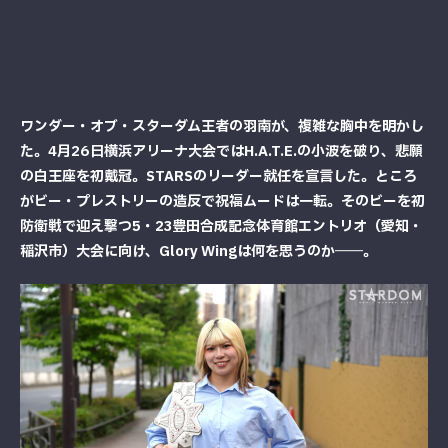
ワンダー・オブ・スターダム王者の羽南が、複雑な胸中を明かし
た。4月26日横浜アリーナ大会ではH.A.T.E.の小波を破り、悲願
の白王座を初戴冠。STARSのリーダー就任を宣言した。ところ
がビー・プレストリーの造反で祝福ムードは一転。そのビーを初
防衛戦で迎え撃つ5・23豊田合成記念体育館エントリオ（愛知・
稲沢市）大会に向け、Glory Wingは何を思うのか――。