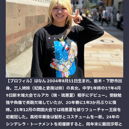
【プロフィル】はなん 2004年8月11日生まれ、栃木・下野市出
身。三人姉妹（妃南と吏南は妹）の長女。中学1年時の17年4月
9日新木場大会でルアカ（現・琉悪夏）相手にデビュー。受験勉
強や負傷で長期欠場していたが、20年春に1年3か月ぶりに復
帰。21年12月の両国大会では琉悪夏を破りフューチャー王座を
初戴冠した。高校卒業後は髪形とコスチュームを一新。24年の
シンデレラ・トーナメントを初優勝すると、同年末に飯田沙耶と