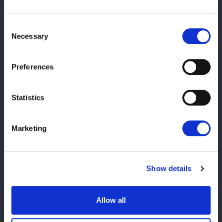
とを知っちゃったから、まだ悪くなってはいないんじゃないかと
みんな信じています。
Consent
Necessary
Selection
――ただしH.A.T.E.入りから3日後には黒コスチューム姿で登場し
た
Preferences
羽南
キレイなコスチュームでビックリしたんですよ。あれっ？
（新コスを）つくってるって。つまり前から準備していたという
Statistics
ことですよね。それはあるけど、まだいつでも戻ってきていいよ
というスタンスです。
Marketing
――ビー選手は一時帰国中で、次に対戦するのは5・23の白王座
戦だ
Show details
羽南
私が勝たないと「戻っておいで」とは言えないなって思っ
ているので。私がチャンピオンでリーダーのまま、STARSにビ
ーを連れてくるのが一番です。ビーには「いつでも待ってるよ」
Allow all
と伝えたいですね。