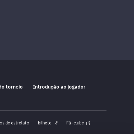
do torneio
Introdução ao jogador
os de estrelato
bilhete
Fã -clube