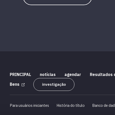
PRINCIPAL
notícias
agendar
Resultados 
Bens
investigação
Para usuários iniciantes
História do título
Banco de dad