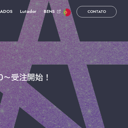
DADOS
Lutador
BENS
CONTATO
00～受注開始！