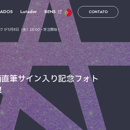
DADOS
Lutador
BENS
CONTATO
ック が5月8日（金）18:00～受注開始！
記念羽南直筆サイン入り記念フォト
！