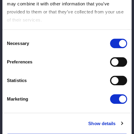
may combine it with other information that you’ve
Newポートレート
provided to them or that they’ve collected from your use
of their services.
・ベルトポートレート
玖麗さやか（ワールドVer）
Consent
Necessary
羽南（ワンダーVer）
Selection
グッズラインナップは本ページ上部の画像をご覧ください。
Preferences
イベント当日は混雑が予想されますので、お早めの来場をお勧め
します。
Statistics
イベント情報はこちら↓
https://wwr-stardom.com/schedule/20260516_takasaki/
Marketing
Show details