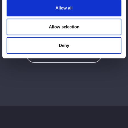
Allow all
Allow selection
この記事をシェア
Deny
Ver tudo