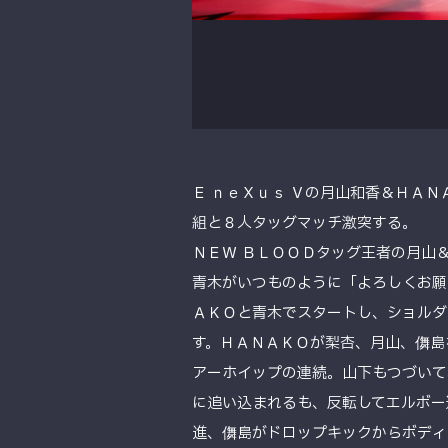
Ｅ ｎｅＸｕｓ Ｖの月山和香＆ＨＡ
組と８人タッグマッチ激突する。
ＮＥＷ ＢＬＯＯＤタッグ王者の月山
青木がいつものように「よろしくお願
ＡＫＯと青木でスタートし、ショルダ
す。ＨＡＮＡＫＯが梨杏、月山、儛島
アーホイップの連続。山下もつづいて
に追い込まれるも、反転してエルボー
進、儛島がドロップキックからボディ