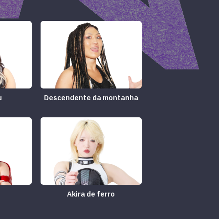
u
Descendente da montanha
i
Akira de ferro