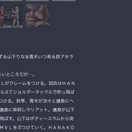
ず＆山下りな＆青木いつ希＆鉄アキラ
たいところだが…。
ＶＬがクレームをつける。試合はＨＡＮ
らえてショルダータックルで吹っ飛ば
つける。鈴季、青木が次々と儛島にヘ
儛島に串刺しラリアット。儛島が山下
飛ばす。山下はボディースラムから突
ＭＶＬをぶつけていく。ＨＡＮＡＫＯ