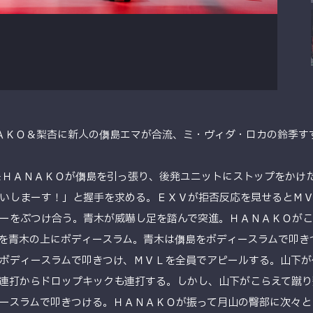
ＮＡＫＯ＆梨杏に新人の儛島エマが合流、ミ・ヴィダ・ロカの鈴季す
＆ＨＡＮＡＫＯが儛島を引っ張り、後発ユニットにストップをかけ
いしまーす！」と握手を求める。ＥＸＶが拒否反応を見せるとＭ
ーをぶつけ合う。青木が威嚇し足を踏んで突進。ＨＡＮＡＫＯがこ
を青木の上にボディースラム。青木は儛島をボディースラムで叩き
ボディースラムで叩きつけ、ＭＶＬを全員でアピールする。山下が
連打からドロップキックも連打する。しかし、山下がこらえて蹴り
ースラムで叩きつける。ＨＡＮＡＫＯが振って月山の臀部に次々と