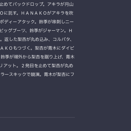
止めてバックドロップ。アキラが月山
Ｏに託す。ＨＡＮＡＫＯがアキラを吹
ボディーアタック。鈴季が串刺しニー
ビッグブーツ、鈴季がジャーマン。Ｈ
。返した梨杏が丸め込み、コルバタ、
ＡＫＯもつづく。梨杏が青木にダイビ
。鈴季が場外から梨杏を蹴り上げ、青木
リアット。２発目を止めて梨杏が丸め
トラースキックで競演。青木が梨杏にフ