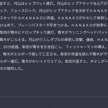
返すと、月山はヒップバット連打。月山のヒップアタックを山下が
ック、フェースロック。月山がヒップアタックを決めてＨＡＮＡＫ
スキックからＨＡＮＡＫＯに突進。ＨＡＮＡＫＯがかわして串刺し
け止めて、ブレーンバスターで叩きつける。ＨＡＮＡＫＯが鈴季に
梨杏が青木にドロップキック連打、青木がランニングヘッドバット
青木がこらえる。月山が介入しダブルの串刺し攻撃、儛島、ＨＡＮ
、10分経過。梨杏が青木を引き起こし、フィッシャーマンの構え
、青木がエルボーで倒して仁王立ち。梨杏の突進を読んで青木がラ
ルボー連打。青木がかいくぐりＳＴＯ。梨杏が返すと、ＭＶＬが
木が勝利した。