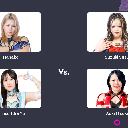
Hanako
Suzuki Suz
Vs.
mma, ​​Ilha Yu
Aoki Itsuk