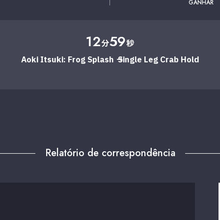
GANHAR
12
59
分
秒
Aoki Itsuki: Frog Splash → Single Leg Crab Hold
Relatório de correspondência