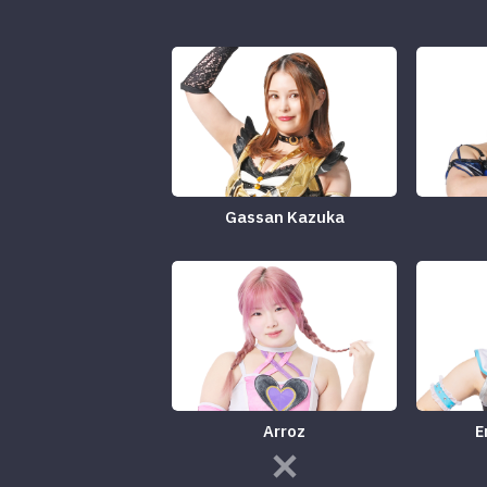
Gassan Kazuka
Arroz
E