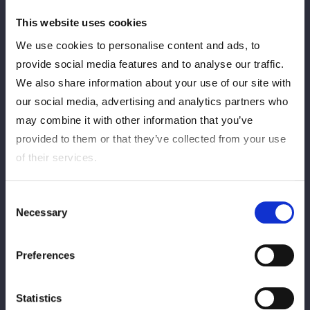
This website uses cookies
We use cookies to personalise content and ads, to
provide social media features and to analyse our traffic.
AZM＆天咲光由の02lineが、悲願のベルトを手にした。4月26日
We also share information about your use of our site with
（日）の「ALL STAR GRAND QUEENDOM 2026」（横浜アリー
our social media, advertising and analytics partners who
ナ）で行われたゴッデス・オブ・スターダム選手権は、AZM＆天
may combine it with other information that you’ve
咲が王者のBMI2000（刀羅ナツコ＆琉悪夏）を破り、第37代王
provided to them or that they’ve collected from your use
者に輝いた。
of their services.
試合は両軍の意地とプライドが交錯し、一進一退の攻防が続い
た。一度は刀羅のブルーミストを回避した天咲だったが、ついに
Consent
Necessary
Selection
2発目を被弾してしまう。さらに琉悪夏にブラックボックスで殴
打され、大ピンチを迎えた。
Preferences
それでもパートナーのAZMが絶妙なタイミングで助太刀に入り、
王者組に決定機を許さない。終盤にAZMが琉悪夏を蹴散らすと、
Statistics
天咲が得意のDDT２連発で刀羅を追い込む。最後は必殺の天聖が