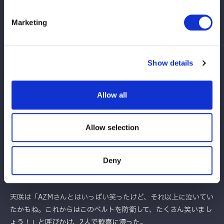
決まり、3カウントを奪った。
Marketing
マイクを握った天咲は「1回負けている私たちの再戦、受けてく
れてありがとう。琉悪夏たちから学んだことはたくさんあるし、
『変わらないと』と言われていた。みんなにはわかるかな？ちゃ
Show details
んと変わったから、今このベルトを巻けていると自分自身思って
る」と胸を張った。
Allow all
するとAZMは「BMIが『02lineと何度もやりたい』と言ってくれ
たように、私たちも何度もやりたい。このベルトの価値を上げて
くれたのはBMIだと思っているから、もっともっとすごいベルト
Allow selection
にして、また前に立つんでよろしく！」と刀羅＆琉悪夏にメッセ
ージ。さらに「嫌なこととか、悲しいこととか…たくさんあった
Deny
けど、組んできたことは間違いじゃないと思えたから、ありがと
う」と泣きながら相棒に感謝を述べた。
天咲は「AZMさんとはいっぱい笑ったけど、それ以上に泣いてい
たかもね。これからはこのベルトを防衛して、たくさん笑いまし
ょう！」と呼びかけ、2人で歓喜に浸った。