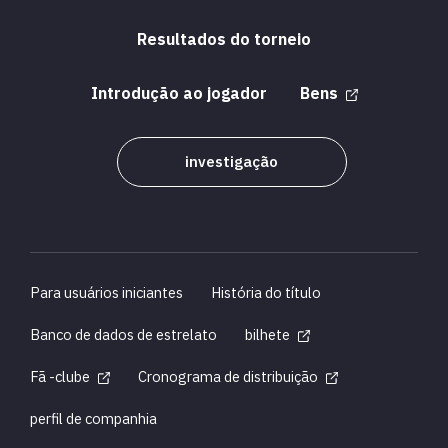
Resultados do torneio
Introdução ao jogador
Bens
investigação
Para usuários iniciantes
História do título
Banco de dados de estrelato
bilhete
Fã -clube
Cronograma de distribuição
perfil de companhia