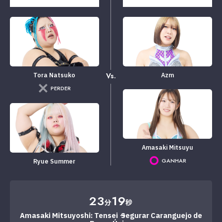
Vs.
Tora Natsuko
Azm
PERDER
Amasaki Mitsuyu
GANHAR
Ryue Summer
23
19
分
秒
Amasaki Mitsuyoshi: Tensei → Segurar Caranguejo de