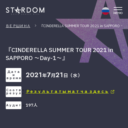
МЕНЮ
ВЕРШИНА
『CINDERELLA SUMMER TOUR 2021 in SAPPORO ～D
『CINDERELLA SUMMER TOUR 2021 in
SAPPORO ～Day-1～』
Дата
2021
7
21
年
月
日（水）
и
время
Соответствие
Результаты матча здесь
результатов
197人
Аудитория