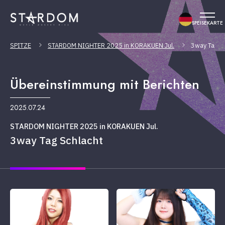
SPEISEKARTE
SPITZE
STARDOM NIGHTER 2025 in KORAKUEN Jul.
3way Tag S
Übereinstimmung mit Berichten
2025.07.24
STARDOM NIGHTER 2025 in KORAKUEN Jul.
3way Tag Schlacht