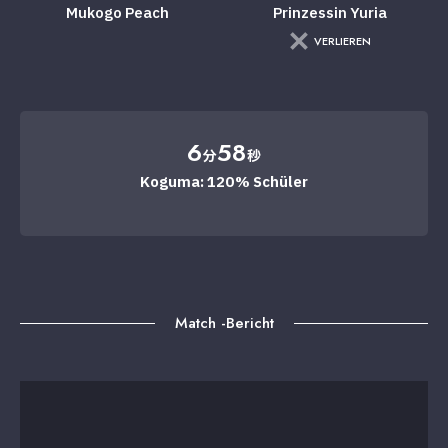
Mukogo Peach
Prinzessin Yuria
VERLIEREN
6
58
分
秒
Koguma: 120% Schüler
Match -Bericht