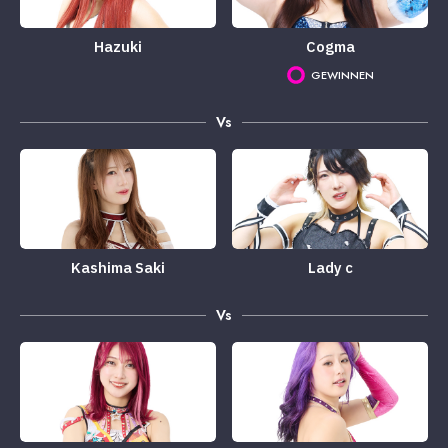
Hazuki
Cogma
GEWINNEN
Vs
Kashima Saki
Lady c
Vs