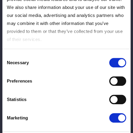
We also share information about your use of our site with
our social media, advertising and analytics partners who
may combine it with other information that you’ve
provided to them or that they’ve collected from your use
of their services.
Consent
Necessary
Selection
ＦＷＣの葉月＆コグマ組、ゴッズアイの鹿島沙希＆レディ・Ｃ
組、ＮＥＷ ＢＬＯＯＤタッグ王座に挑んだＳＴＡＲＳの向後桃
Preferences
＆姫ゆりあ組がいっせいに闘う３ＷＡＹのタッグマッチ。同期の
鉄アキラを破り初勝利を挙げるとともに５★ＳＴＡＲ ＧＰへの
出場を決めたゆりあ。しかしＳＴＡＲＳ入りまでには至っておら
Statistics
ず、さらなる奮闘に期待がかかる。
コグマがクマやりたい人を募集するとゆりあが手を上げる。鹿島
Marketing
はレディを引っ張るが、先発でやることに。３人でクマポーズを
決めては一致、鹿島はレディにタッチを求める。しかし、コグマ