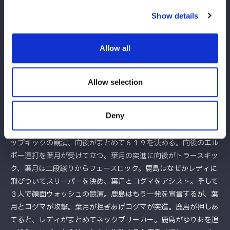
とゆりあが手を引いてロープに振る。すると鹿島はリング下へ。
コグマがリング下で鹿島を追いかける。リング上では葉月のセン
Show details
トーンをゆりあがかわしてランニングギロチンから首４の字固
め。コグマ、向後がつづくと鹿島がレフェリーの振りをしてギブ
Allow all
アップか尋ねる。レディがまとめて逆エビにとらえると、先端の
向後がエスケープ。レディと鹿島が合体し葉月と向後にプレス攻
撃。鹿島とレディが何やら口論。鹿島がレディの髪をつかむとコ
Allow selection
グマが入ってくる。コグマのクロスボディーをレディがキャッ
チ、鹿島が指示してレディはジャイアントスイング15回転、カバ
Deny
ーは鹿島が担当もカットされる。コグマと葉月が合体、レディが
リング下に出るとゆりあがドロップキック。ゆりあと向後がドロ
ップキックの競演、向後がまとめて６１９を決める。向後のエル
ボー連打を葉月が受けて立つ。葉月の突進に向後がトラースキッ
ク、葉月は二段蹴りからフェースロック。鹿島はなぜかレディに
飛びついてスリーパーを決め、葉月とコグマをアシスト。そして
３人で顔面ウォッシュの競演。鹿島はもう一発を宣言するが、葉
月とコグマが攻撃。葉月が担ぎあげコグマが突進。鹿島が押しあ
てると、レディがまとめてネックブリーカー。鹿島がゆりあを追