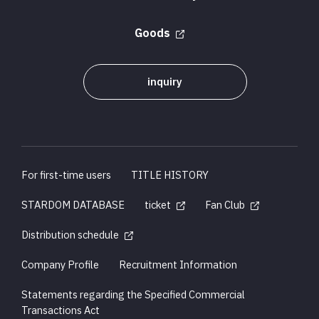
Goods
inquiry
For first-time users
TITLE HISTORY
STARDOM DATABASE
ticket
Fan Club
Distribution schedule
Company Profile
Recruitment Information
Statements regarding the Specified Commercial
Transactions Act