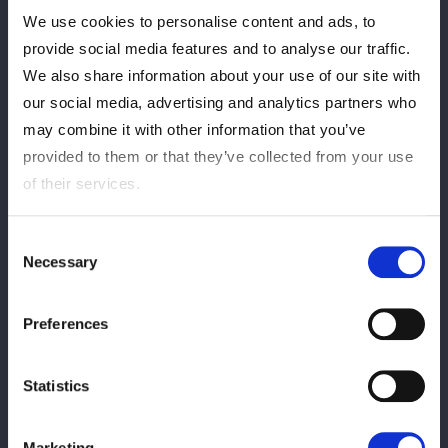
We use cookies to personalise content and ads, to
provide social media features and to analyse our traffic.
■視聴チケット販売期間
We also share information about your use of our site with
2026年3月15日（日）10:00〜 2026年5月13日（水） 19:00ま
our social media, advertising and analytics partners who
で
may combine it with other information that you’ve
▼PPV購入はこちら！
provided to them or that they’ve collected from your use
国内：
https://mystardom.wwr-stardom.com/667735584
of their services.
9/
Overseas：
https://intl.stagecrowd.live/6669392386/
Consent
Necessary
Selection
■アーカイブ期間
5/13 23:59まで
※アーカイブ公開までは、しばらくお時間をいただく場合がござ
Preferences
います。
※アーカイブでは制作の都合上、生配信時の内容から変更となる
Statistics
場合がございます。
【大会情報】
Marketing