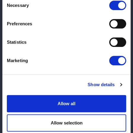
Necessary
Selection
Preferences
■視聴チケット販売期間
2026年4月17日（金）10:00〜 2026年5月13日（水） 19:00ま
Statistics
で
※購入URLは発売時に告知いたします。
Marketing
■アーカイブ期間
5/13 23:59まで
※アーカイブ公開までは、しばらくお時間をいただく場合がござ
Show details
います。
※アーカイブでは制作の都合上、生配信時の内容から変更となる
Allow all
場合がございます。
【大会情報】
Allow selection
『ミツカン フルーティス ALL STAR GRAND QUEENDOM