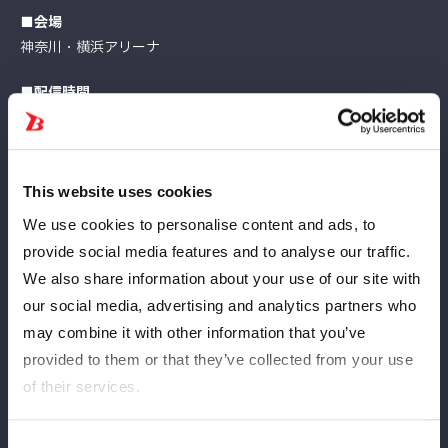
■会場
神奈川・横浜アリーナ
■配信時間
【開場】14:30
【試合開始】15:00
■視聴チケット価格
This website uses cookies
4,400円（税込）
We use cookies to personalise content and ads, to
※別途システム手数料220円
provide social media features and to analyse our traffic.
We also share information about your use of our site with
会場限定
アーカイブチケットも発売決定
our social media, advertising and analytics partners who
may combine it with other information that you’ve
provided to them or that they’ve collected from your use
of their services.
Consent