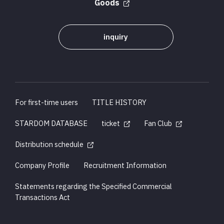
Goods
inquiry
For first-time users
TITLE HISTORY
STARDOM DATABASE
ticket
Fan Club
Distribution schedule
Company Profile
Recruitment Information
Statements regarding the Specified Commercial
Transactions Act