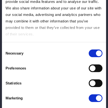
provide social media features and to analyse our traffic.
会で行われる鈴季すず＆山下りなvs舞華＆HANAKOの一戦が、ハ
We also share information about your use of our site with
ードコアマッチルールで行われることが決定的となった。
our social media, advertising and analytics partners who
4月8日（水）の後楽園大会では鈴季＆山下＆青木いつ希のMi
may combine it with other information that you’ve
Vida Loca（MVL）が、舞華＆HANAKO＆月山和香の元E neXus
provided to them or that they’ve collected from your use
Vと対戦。MVLの入場時を舞華組が襲い、いきなりの場外戦が繰
of their services.
り広げられた。
Consent
ド迫力の肉弾戦が展開される中、MVLは同時発射のトラースキッ
Necessary
Selection
クを月山に決め大ダメージを与える。最後は青木が羅紗鋏で月山
を沈めた。
Preferences
試合後、マイクを握った鈴季は「おい舞華、HANAKO、横浜アリ
ーナのリングで超しびれるカードを提案したよな？何かやりたい
Statistics
ことないの？ウチらは何でもいい」と問いかける。
すると舞華は「しびれる試合、したいんだろ？ハードコアマッチ
Marketing
で！」と提案。会場は大きな拍手に包まれた。