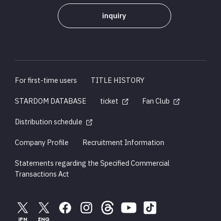
inquiry
For first-time users
TITLE HISTORY
STARDOM DATABASE
ticket
Fan Club
Distribution schedule
Company Profile
Recruitment Information
Statements regarding the Specified Commercial
Transactions Act
JPN
ENG