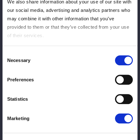
We also share information about your use of our site with
8日（水）「STARDOM NIGHTER in KORAKUEN」（後楽園ホー
our social media, advertising and analytics partners who
ル）ではハンディキャップマッチに出場。朱里との凹アネコン凸
may combine it with other information that you’ve
で、妃南＆レディ・C＆稲葉ともか＆八神蘭奈＆虎龍清花と対戦
provided to them or that they’ve collected from your use
した。
of their services.
2対5と人数では圧倒的不利だが、なぜか鹿島は余裕の表情だ。
この試合に「化け物を連れていく」と予告していたからだ。
Consent
Necessary
Selection
「こちらの呼び込みをお願いします」とリングアナに要請し、入
場テーマ曲に乗って登場したのが、昨年5月に現役を引退した高
Preferences
橋奈七永だった。2011年6月26日新木場大会のデビュー戦で胸
を借りた先輩だ。
Statistics
鹿島とハグを交わした高橋は、そのままセコンドに。「パッショ
ン！」と叫び散らし、相変わらず元気いっぱいだ。
Marketing
試合は鹿島が電光石火の起死回生をレディに狙うが、敵軍全員か
らカットに入られてしまう。その後は朱里が孤軍奮闘。朱里の上