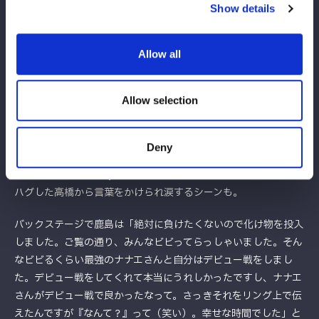
にボディースラムで叩きつけられた鹿島は悶絶するばかりだ。
Show details
何とか妃南がダウンした隙にリングインしたものの、またたく間
に敵軍に捕まってしまう。大「沙希」コールに包まれる中、トレ
Allow all
イン攻撃をくらう鹿島。すると見かねた高橋がリングインし、
「パッション！」とビンタでなぎ倒す。これで息を吹き返した鹿
Allow selection
島もプランチャを成功させた。
最終的に妃南の外道クラッチに沈んだものの、鹿島ワールド全開
Deny
の試合で会場を盛り上げた。試合後は、負傷欠場となった壮麗亜
美も加わり、God’s Eyeメンバーと健闘をたたえあった。さらに
ハグした高橋から言葉をかけられ涙するシーンも。
バックステージで鹿島は「絶対に負けたくないので化け物を投入
しました。ご覧の通り、みんなビビってらっしゃいました。そん
なビビるくらい最強のナナエさんと自分はデビュー戦をしまし
た。デビュー戦をしてくれて本当にうれしかったですし、ナナエ
さんがデビュー戦で良かったなって。さっきそれをリング上で伝
えたんですが『なんて？』って（笑い）。幸せな時間でした」と