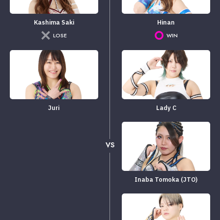
Kashima Saki
Hinan
LOSE
WIN
Juri
Lady C
VS
Inaba Tomoka (JTO)