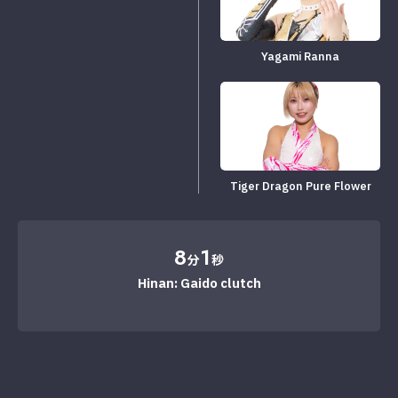
Yagami Ranna
Tiger Dragon Pure Flower
8
1
分
秒
Hinan: Gaido clutch