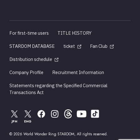
For first-time users
TITLE HISTORY
STARDOM DATABASE
ticket
Fan Club
Distribution schedule
Company Profile
Recruitment Information
Statements regarding the Specified Commercial
Transactions Act
JPN
ENG
© 2026 World Wonder Ring STARDOM, All rights reserved.