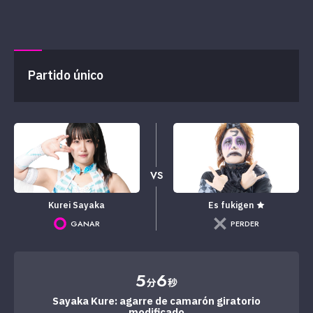
Partido único
VS
Kurei Sayaka
Es fukigen ★
GANAR
PERDER
5
6
分
秒
Sayaka Kure: agarre de camarón giratorio
modificado