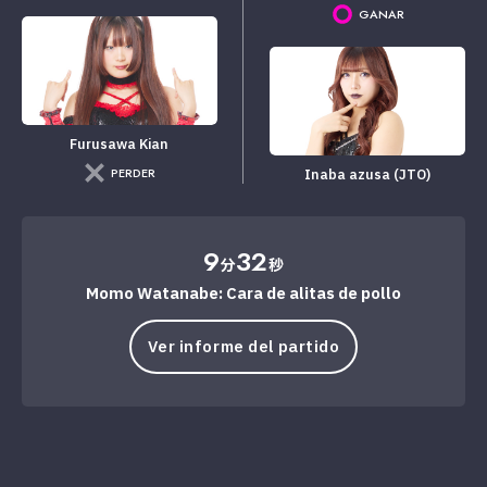
GANAR
Furusawa Kian
PERDER
Inaba azusa (JTO)
9
32
分
秒
Momo Watanabe: Cara de alitas de pollo
Ver informe del partido