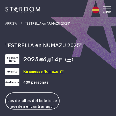
MENÚ
ARRIBA
"ESTRELLA en NUMAZU 2025"
"ESTRELLA en NUMAZU 2025"
2025
6
14
Fecha y
年
月
日（土）
hora
Kiramesse Numazu
evento
409 personas
Audiencia
Los detalles del boleto se
pueden encontrar aquí