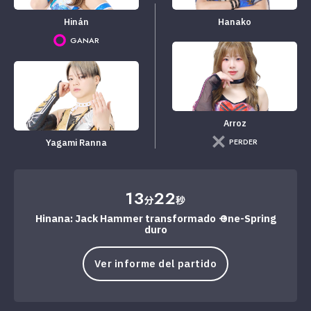
Hinán
Hanako
GANAR
Arroz
PERDER
Yagami Ranna
13
22
分
秒
Hinana: Jack Hammer transformado → One-Spring
duro
Ver informe del partido