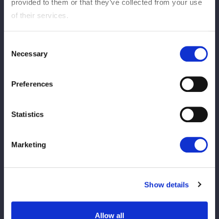
Ver informe del partido
provided to them or that they’ve collected from your use
of their services.
Consent
Necessary
Selection
Preferences
Partido de la etiqueta de 6 personas
Statistics
Marketing
Niño de la luz de las
Suzuki Suzu
Show details
estrellas
Allow all