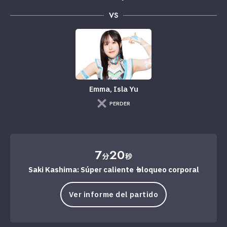
VS
Emma, ​​Isla Yu
PERDER
7
20
分
秒
Saki Kashima: Súper caliente → bloqueo corporal
Ver informe del partido