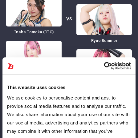
VS
Inaba Tomoka (JTO)
Ryue Summer
Tiger Dragon Pure Flower
PERDER
Rinán
This website uses cookies
We use cookies to personalise content and ads, to
provide social media features and to analyse our traffic.
9
12
分
秒
We also share information about your use of our site with
Onda pequeña: buzz saw patada → un camarón
our social media, advertising and analytics partners who
endurecer
may combine it with other information that you’ve