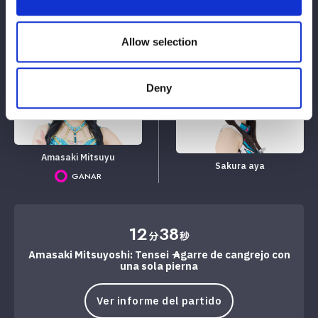
VS
Allow selection
Hierro akira
Hoshirai mei
PERDER
Deny
Amasaki Mitsuyu
Sakura aya
GANAR
12
38
分
秒
Amasaki Mitsuyoshi: Tensei → Agarre de cangrejo con
una sola pierna
Ver informe del partido