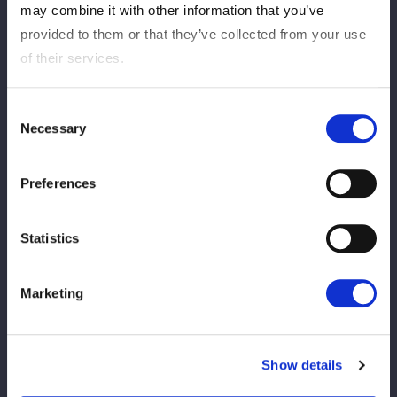
may combine it with other information that you’ve
provided to them or that they’ve collected from your use
2026/07/23
INFO Bienes
of their services.
【新商品情報】7/25（土）石川大会
Consent
Necessary
Selection
2026/07/17
INFOPPV5star
【PPV情報】7月18日（土）東京・EBARA
Preferences
WAVEアリーナおおた（大田区総合体育
館）大会のスペシャルゲスト解説者に相羽
Statistics
あいなさん、渡瀬結月さんが決定！
Marketing
2026/07/17
Información
【来場者特典配布】5★STAR GP特製冊子
をプレゼント！
Show details