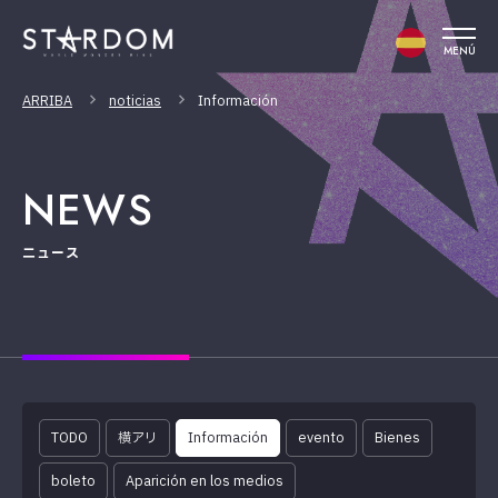
MENÚ
ARRIBA
noticias
Información
NEWS
ニュース
TODO
横アリ
Información
evento
Bienes
boleto
Aparición en los medios