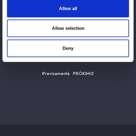
2026/07/17
Información
Allow all
「スターダム ファンコンテンツガイドライ
ン」制定のお知らせ
Allow selection
Deny
1
3
4
35
2
⋯
Previsamente
PRÓXIMO