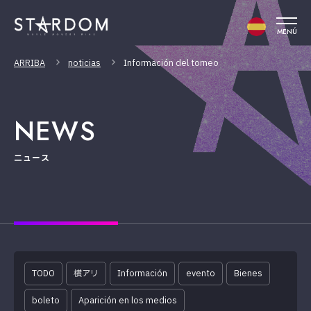
MENÚ
ARRIBA
noticias
Información del torneo
NEWS
ニュース
TODO
横アリ
Información
evento
Bienes
boleto
Aparición en los medios