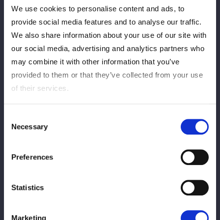
大会にて梨杏選手のポートレートお渡し会
We use cookies to personalise content and ads, to
を開催！
provide social media features and to analyse our traffic.
We also share information about your use of our site with
2026/07/29
Información del torneo
our social media, advertising and analytics partners who
【8/2 お渡し会情報】栃木・宇都宮大会に
may combine it with other information that you’ve
て妃南選手のポートレートお渡し会を開
provided to them or that they’ve collected from your use
催！
of their services.
2026/07/29
Información del torneo
Consent
Necessary
Selection
【8/1 お渡し会情報】宮城・仙台大会にて
壮麗亜美選手のポートレートお渡し会を開
催！
Preferences
2026/07/29
Información del torneo
Statistics
「STARDOM DREAM QUEENDOM
2026」チケット販売スケジュール変更のお
Marketing