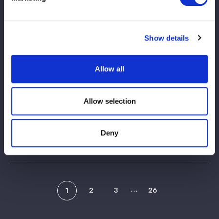
知らせ
2026/07/27
Información del torneo
Show details
【7/28 お渡し会情報】東京・後楽園ホー
ル大会にてなつぽい選手のポートレートお
Allow all
渡し会を開催！
Allow selection
2026/07/23
Información del torneo
【ゲスト出演】7/25金沢大会にて女子ハン
Deny
ドボールチーム・ハニービー石川の選手来
場が決定！
2
3
26
1
⋯