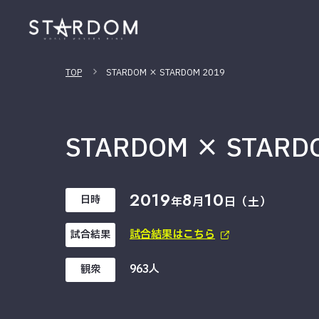
TOP
STARDOM × STARDOM 2019
STARDOM × STARD
2019
8
10
日時
年
月
日（土）
試合結果はこちら
試合結果
963人
観衆