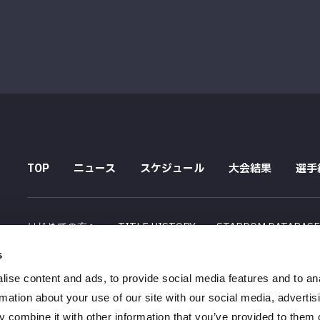
TOP
ニュース
スケジュール
大会結果
選手
はじめての方へ
TITLE HISTORY
STARDOM DATABAS
s
配信スケジュール
ise content and ads, to provide social media features and to an
会社概要
採用情報
特定商取引法に関する記述
rmation about your use of our site with our social media, advertis
 combine it with other information that you’ve provided to them o