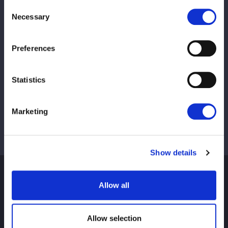
Consent
Necessary
Selection
下記URLより内容をご確認の上、ご応募くださいませ。
https://hrmos.co/pages/bushiroad/jobs/0000157
Preferences
Statistics
Marketing
Show details
Allow all
Allow selection