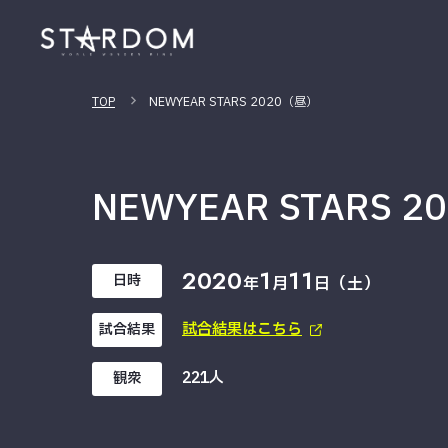
TOP
NEWYEAR STARS 2020（昼）
NEWYEAR STARS 
2020
1
11
日時
年
月
日（土）
試合結果はこちら
試合結果
221人
観衆