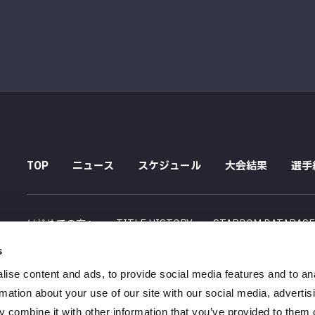
TOP
ニュース
スケジュール
大会結果
選手
はじめての方へ
TITLE HISTORY
STARDOM DATABAS
s
配信スケジュール
ise content and ads, to provide social media features and to an
会社概要
採用情報
特定商取引法に関する記述
rmation about your use of our site with our social media, advertis
 combine it with other information that you’ve provided to them o