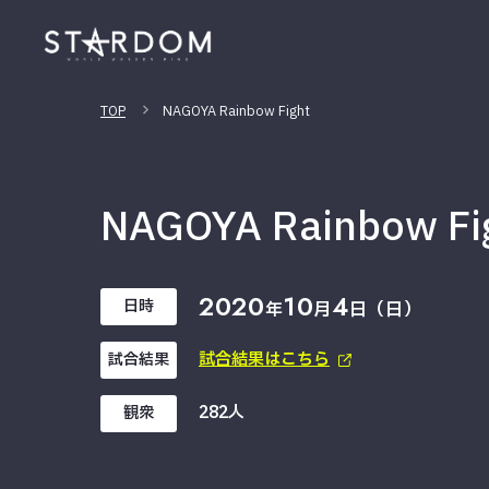
TOP
NAGOYA Rainbow Fight
NAGOYA Rainbow Fi
2020
10
4
日時
年
月
日（日）
試合結果はこちら
試合結果
282人
観衆