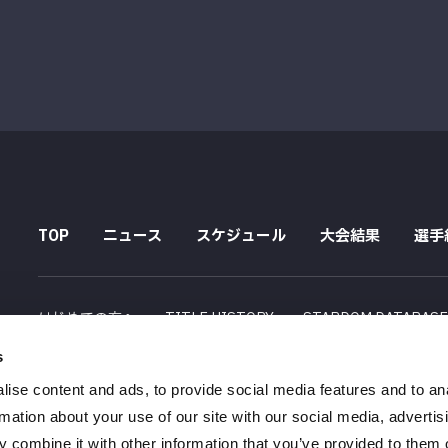
TOP
ニュース
スケジュール
大会結果
選手
はじめての方へ
TITLE HISTORY
STARDOM DATABAS
s
配信スケジュール
ise content and ads, to provide social media features and to an
会社概要
採用情報
特定商取引法に関する記述
rmation about your use of our site with our social media, advertis
 combine it with other information that you’ve provided to them o