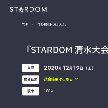
TOP
『STARDOM 清水大会』
『STARDOM 清水大
2020
12
19
日時
年
月
日（土）
試合結果はこちら
試合結果
188人
観衆