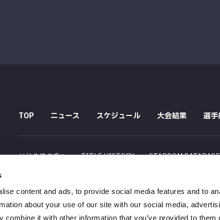
TOP
ニュース
スケジュール
大会結果
選手
はじめての方へ
TITLE HISTORY
STARDOM DATABAS
s
配信スケジュール
ise content and ads, to provide social media features and to an
会社概要
採用情報
特定商取引法に関する記述
rmation about your use of our site with our social media, advertis
 combine it with other information that you’ve provided to them o