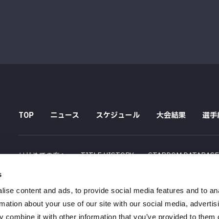
TOP
ニュース
スケジュール
大会結果
選手
はじめての方へ
TITLE HISTORY
STARDOM DATABAS
s
配信スケジュール
ise content and ads, to provide social media features and to an
会社概要
採用情報
特定商取引法に関する記述
rmation about your use of our site with our social media, advertis
 combine it with other information that you’ve provided to them o