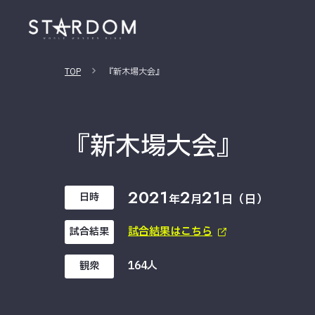
TOP
『新木場大会』
『新木場大会』
2021
2
21
日時
年
月
日（日）
試合結果はこちら
試合結果
164人
観衆