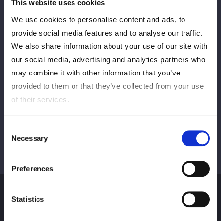
This website uses cookies
We use cookies to personalise content and ads, to
provide social media features and to analyse our traffic.
PREV
NEXT
We also share information about your use of our site with
our social media, advertising and analytics partners who
may combine it with other information that you’ve
VIEW ALL
provided to them or that they’ve collected from your use
of their services.
Consent
Necessary
Selection
Preferences
Statistics