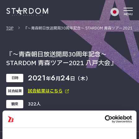
MENU
TOP
『～青森朝日放送開局30周年記念～ STARDOM 青森ツアー2021 
『～青森朝日放送開局30周年記念～
STARDOM 青森ツアー2021 八戸大会』
2021
6
24
年
月
日（木）
日時
試合結果はこちら
試合結果
322人
観衆