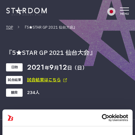
MENU
TOP
『5★STAR GP 2021 仙台大会』
『5★STAR GP 2021 仙台大会』
2021
9
12
年
月
日（日）
日時
試合結果はこちら
試合結果
234人
観衆