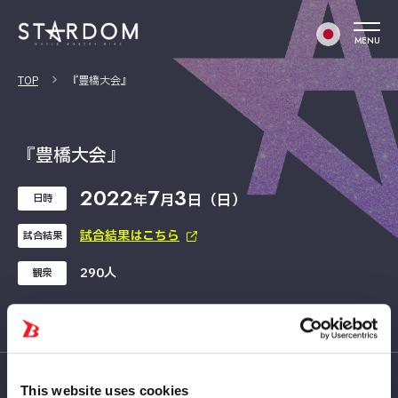
MENU
TOP
『豊橋大会』
『豊橋大会』
2022
7
3
年
月
日（日）
日時
試合結果はこちら
試合結果
290人
観衆
This website uses cookies