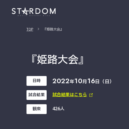
TOP
『姫路大会』
『姫路大会』
2022
10
16
日時
年
月
日（日）
試合結果はこちら
試合結果
426人
観衆