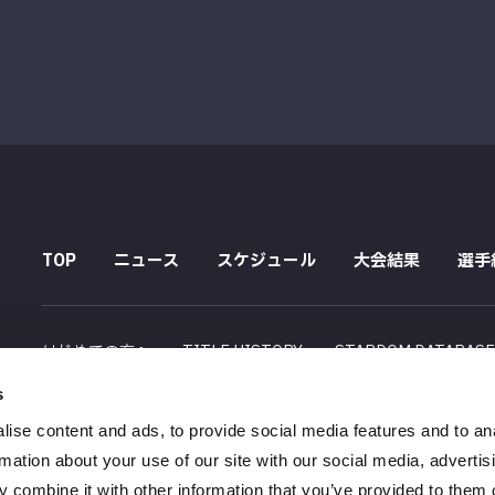
TOP
ニュース
スケジュール
大会結果
選手
はじめての方へ
TITLE HISTORY
STARDOM DATABAS
s
配信スケジュール
ise content and ads, to provide social media features and to an
会社概要
採用情報
特定商取引法に関する記述
rmation about your use of our site with our social media, advertis
 combine it with other information that you’ve provided to them o