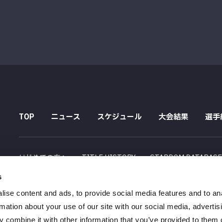
TOP
ニュース
スケジュール
大会結果
選手
はじめての方へ
TITLE HISTORY
STARDOM DATABAS
s
配信スケジュール
ise content and ads, to provide social media features and to an
会社概要
採用情報
特定商取引法に関する記述
rmation about your use of our site with our social media, advertis
 combine it with other information that you’ve provided to them o