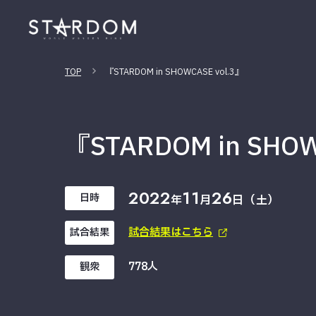
TOP
『STARDOM in SHOWCASE vol.3』
『STARDOM in SHOW
2022
11
26
日時
年
月
日（土）
試合結果はこちら
試合結果
778人
観衆