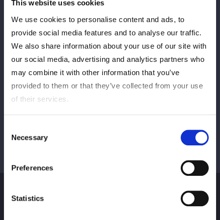
This website uses cookies
We use cookies to personalise content and ads, to
provide social media features and to analyse our traffic.
PREV
NEXT
We also share information about your use of our site with
our social media, advertising and analytics partners who
may combine it with other information that you’ve
VIEW ALL
provided to them or that they’ve collected from your use
of their services.
Consent
Necessary
Selection
Preferences
Statistics