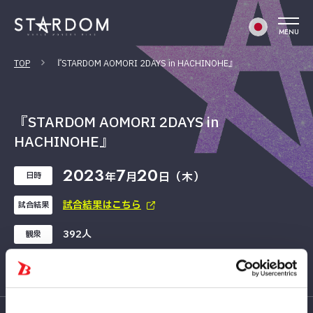
MENU
TOP
『STARDOM AOMORI 2DAYS in HACHINOHE』
『STARDOM AOMORI 2DAYS in
HACHINOHE』
2023
7
20
年
月
日（木）
日時
試合結果はこちら
試合結果
392人
観衆