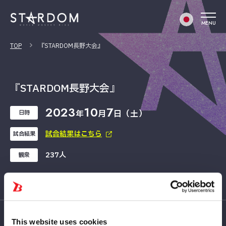
MENU
TOP
『STARDOM長野大会』
『STARDOM長野大会』
2023
10
7
年
月
日（土）
日時
試合結果はこちら
試合結果
237人
観衆
This website uses cookies