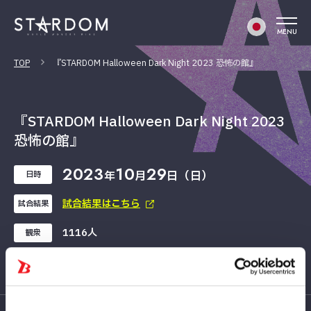
MENU
TOP
『STARDOM Halloween Dark Night 2023 恐怖の館』
『STARDOM Halloween Dark Night 2023
恐怖の館』
2023
10
29
年
月
日（日）
日時
試合結果はこちら
試合結果
1116人
観衆