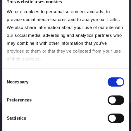
This website uses cookies
We use cookies to personalise content and ads, to
provide social media features and to analyse our traffic.
PREV
NEXT
We also share information about your use of our site with
our social media, advertising and analytics partners who
may combine it with other information that you’ve
VIEW ALL
provided to them or that they’ve collected from your use
of their services.
Consent
Necessary
Selection
Preferences
Statistics