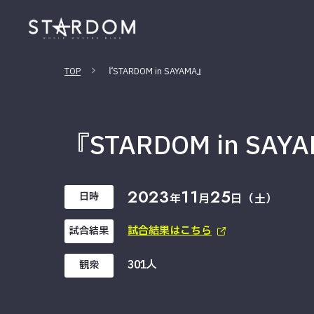
TOP
『STARDOM in SAYAMA』
『STARDOM in SAY
2023
11
25
日時
年
月
日（土）
試合結果はこちら
試合結果
301人
観衆