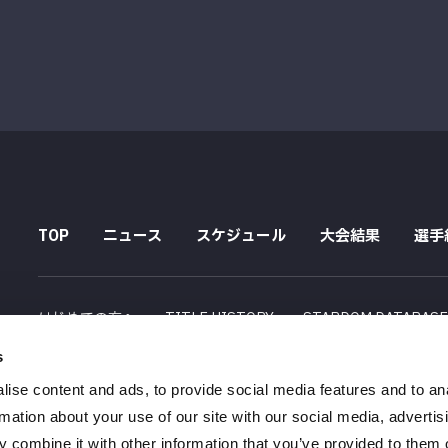
TOP
ニュース
スケジュール
大会結果
選手
はじめての方へ
TITLE HISTORY
STARDOM DATABAS
s
配信スケジュール
ise content and ads, to provide social media features and to an
会社概要
採用情報
特定商取引法に関する記述
rmation about your use of our site with our social media, advertis
 combine it with other information that you’ve provided to them o