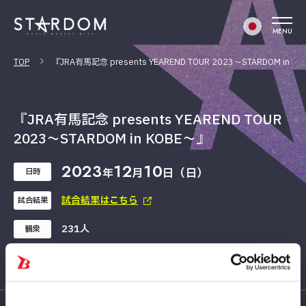
MENU
TOP
『JRA有馬記念 presents YEAREND TOUR 2023〜STARDOM in K
『JRA有馬記念 presents YEAREND TOUR
2023〜STARDOM in KOBE〜』
2023
12
10
年
月
日（日）
日時
試合結果はこちら
試合結果
231人
観衆