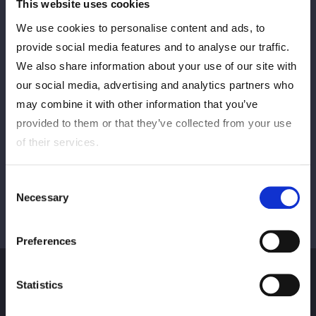
This website uses cookies
We use cookies to personalise content and ads, to
provide social media features and to analyse our traffic.
PREV
NEXT
We also share information about your use of our site with
our social media, advertising and analytics partners who
may combine it with other information that you’ve
VIEW ALL
provided to them or that they’ve collected from your use
of their services.
Consent
Necessary
Selection
Preferences
Statistics