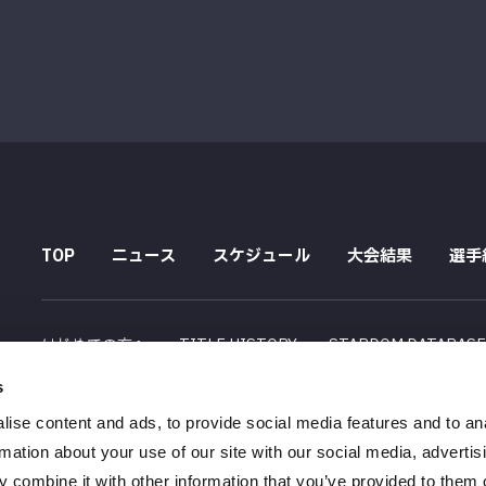
TOP
ニュース
スケジュール
大会結果
選手
はじめての方へ
TITLE HISTORY
STARDOM DATABAS
s
配信スケジュール
ise content and ads, to provide social media features and to an
会社概要
採用情報
特定商取引法に関する記述
rmation about your use of our site with our social media, advertis
 combine it with other information that you’ve provided to them o