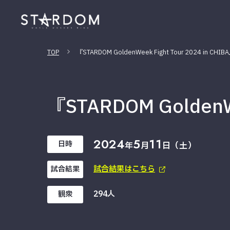
TOP
『STARDOM GoldenWeek Fight Tour 2024 in CHIB
『STARDOM GoldenWe
2024
5
11
日時
年
月
日（土）
試合結果はこちら
試合結果
294人
観衆