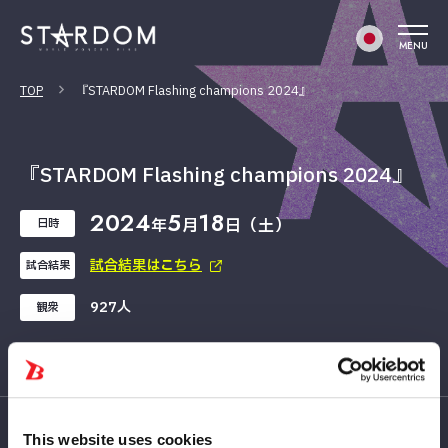
MENU
TOP
『STARDOM Flashing champions 2024』
『STARDOM Flashing champions 2024』
2024
5
18
年
月
日（土）
日時
試合結果はこちら
試合結果
927人
観衆
This website uses cookies