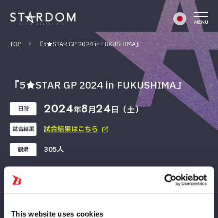
MENU
TOP
『5★STAR GP 2024 in FUKUSHIMA』
『5★STAR GP 2024 in FUKUSHIMA』
2024
8
24
年
月
日（土）
日時
試合結果はこちら
試合結果
305人
観衆
This website uses cookies