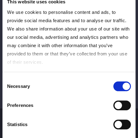
This website uses cookies
We use cookies to personalise content and ads, to
provide social media features and to analyse our traffic.
PREV
NEXT
We also share information about your use of our site with
our social media, advertising and analytics partners who
may combine it with other information that you’ve
VIEW ALL
provided to them or that they’ve collected from your use
of their services.
Consent
Necessary
Selection
Preferences
Statistics