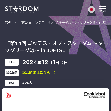
MENU
TOP
『第14回 ゴッデス・オブ・スターダム ～タッグリーグ戦～ in JOETS
『第14回 ゴッデス・オブ・スターダム ～タ
ッグリーグ戦～ in JOETSU 』
2024
12
1
年
月
日（日）
日時
試合結果はこちら
試合結果
426人
観衆