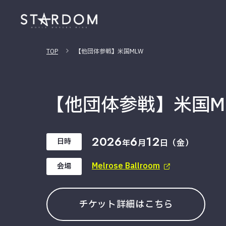
TOP
【他団体参戦】米国MLW
【他団体参戦】米国M
2026
6
12
日時
年
月
日（金）
Melrose Ballroom
会場
チケット詳細はこちら