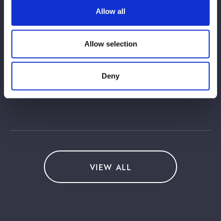
レスに挑戦。主にSTARSから特訓を受け、2022年10月
Allow all
23日のアリーナ立川立飛大会、2023年4月23日の横浜
アリーナ大会にて計2試合スターダムのリングに立った。
その後、2024年に芸能活動休止に伴い、海外のプロレス
Allow selection
道場などを巡り心身を鍛え、満を持してプロレスラー転
身を発表。2025年12月29日の両国国技館大会で“師
匠”葉月を相手に正式デビューした。
Deny
VIEW ALL