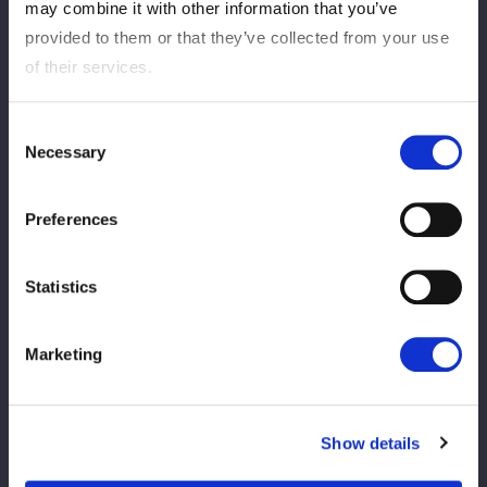
may combine it with other information that you’ve
デビュー戦
2025年12月29日、両国国技館(vs葉
provided to them or that they’ve collected from your use
月)
of their services.
※2022年10月23日アリーナ立川立飛
大会、
2023年4月23日横浜アリーナ大会に参
Consent
戦。
Necessary
Selection
得意技
シャイニング・ウィザード
Preferences
Statistics
Career
来歴
Marketing
TVに出演する傍ら、自身のYouTubeチャンネルの映像編
集やアートデザインなど、クリエイターとして活動。テ
Show details
レビ番組の企画をきっかけにスターダムのリングでプロ