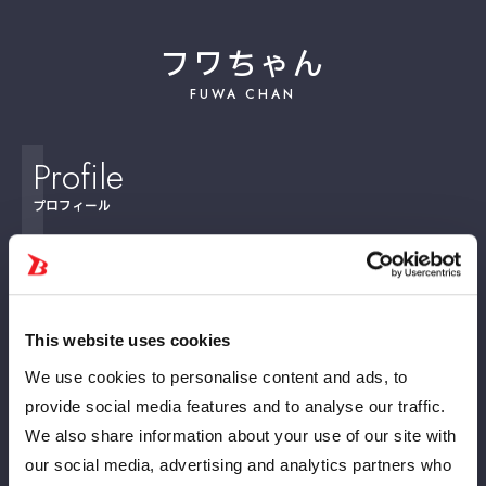
フワちゃん
FUWA CHAN
Profile
プロフィール
誕生日
11月26日
This website uses cookies
出身地
東京都
We use cookies to personalise content and ads, to
身長
162cm
provide social media features and to analyse our traffic.
We also share information about your use of our site with
体重
56kg
our social media, advertising and analytics partners who