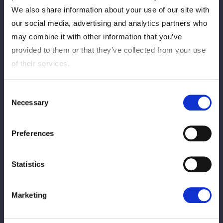
We also share information about your use of our site with
our social media, advertising and analytics partners who
幼少期からタレント活動を始め、バトントワリングは全
may combine it with other information that you’ve
国大会に出場経験もある実力者。高校卒業後は舞台女優
provided to them or that they’ve collected from your use
として活動していたが、万喜なつみのリングネームで
2015年9月のアクトレスガールズ新木場大会でデビュ
of their services.
ー。東京女子プロレスを主戦場にした後、20年10月のス
ターダム横浜大会にDonna del Mondoの新メンバーとし
Consent
て登場。ハイスピード王座、アーティスト王座を獲得し
Necessary
Selection
た。22年7月にCOSMIC ANGELSに電撃移籍し、中野た
むとの「meltear」でゴッデス王座を獲得。CDデビュー
Preferences
も果たした。24年7月の札幌大会ではライバルの安納サ
オリからワンダー王座を奪取。25年5月には安納との10
周年記念興行が開催された。
Statistics
Marketing
Title History
タイトル歴