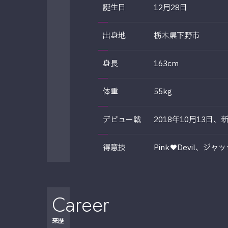
誕生日
12月28日
出身地
栃木県下野市
身長
163cm
体重
55kg
デビュー戦
2018年10月13日、新
得意技
Pink♥Devil、
Career
来歴