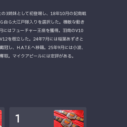
との3姉妹として初登場し、18年10月の妃南戦
がら自ら大江戸隊入りを選択した。機敏な動き
月にはフューチャー王座を獲得。羽南のV10
12を樹立した。24年7月には稲葉あずさと
冠し、H.A.T.E.へ移籍。25年9月には小波、
奪取。マイクアピールには定評がある。
1