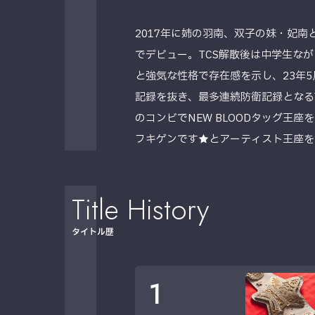
2017年に姉の羽南、双子の妹・妃南
でデビュー。TCS解散後は中学生な
と強気な性格で存在感を示し、23年5
記録を抜き、最多連続防衛記録となるV
のコンビでNEW BLOODタッグ王座を戴
フキゲンです★とアーティスト王座を
Title History
タイトル歴
1