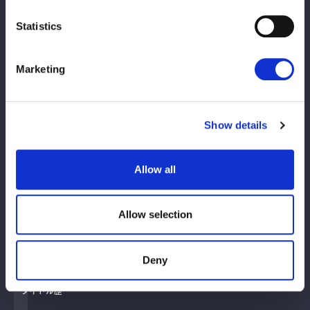
Career
Statistics
来歴
Marketing
クラシックバレエや日本舞踊に加え、空手三段、メタル
系バンドのドラム担当という多彩なバックボーンの持ち
主。朱里に憧れてスターダム入りし、2023年12月品川
Show details
大会のデビュー戦では、朱里相手に鋭い打撃とグラウン
ドで存在感を示した。翌年1月には自らの直訴でGod’s
Eyeに加入。同年のWAVE「CATCH THE WAVE 2024」
Allow all
では殊勲賞を獲得した。25年は２度目の5★STAR出場を
果たすと、26年3月の横浜大会では同期のHANAKOを破
Allow selection
りフューチャー王座を初戴冠した。
Deny
Title History
タイトル歴