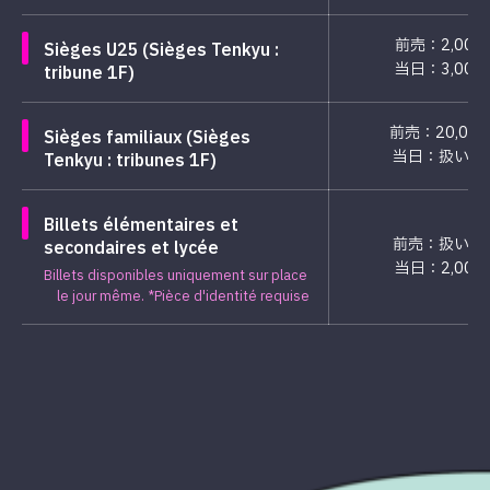
前売：2,000
Sièges U25 (Sièges Tenkyu :
当日：3,000
tribune 1F)
前売：20,00
Sièges familiaux (Sièges
当日：扱い無
Tenkyu : tribunes 1F)
Billets élémentaires et
前売：扱い無
secondaires et lycée
当日：2,000
Billets disponibles uniquement sur place
le jour même. *Pièce d'identité requise