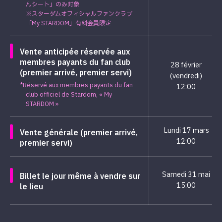
んシート」のみ対象
※スターダムオフィシャルファンクラブ
「My STARDOM」有料会員限定
Vente anticipée réservée aux
membres payants du fan club
28 février
(premier arrivé, premier servi)
(vendredi)
*Réservé aux membres payants du fan
12:00
club officiel de Stardom, « My
STARDOM »
Lundi 17 mars
Vente générale (premier arrivé,
12:00
premier servi)
Samedi 31 mai
Billet le jour même à vendre sur
15:00
le lieu