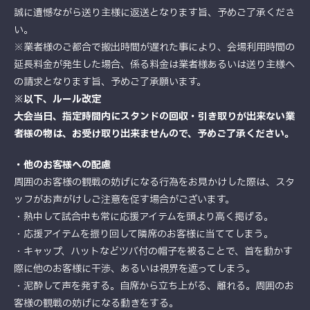
誠に遺憾ながら送り主様に返送となります旨、予めご了承くださ
い。
※業者様のご都合で搬出時間が遅れた事により、会場利用時間の
延長料金が発生した場合、係る料金は業者様あるいは送り主様へ
の請求となります旨、予めご了承願います。
※以下、ルール改定
大会当日、指定時間内にスタンドの回収・引き取りが出来ない業
者様の物は、お受け取り出来ませんので、予めご了承ください。
・他のお客様への配慮
周囲のお客様の観戦の妨げになる行為をお見かけした際は、スタ
ッフがお声がけしご注意を促す場合がございます。
・熱中して試合中も常に応援アイテムを頭より高く掲げる。
・応援アイテムを振り回して隣席のお客様に当ててしまう。
・キャップ、ハットなどツバ付の帽子を被ることで、首を動かす
際に他のお客様に干渉、あるいは視界を遮ってしまう。
・泥酔して声を発する。自席から立ち上がる、離れる。周囲のお
客様の観戦の妨げになる動きをする。