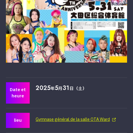
2025
5
31
年
月
日（土）
Date et
heure
Gymnase général de la salle OTA Ward
lieu