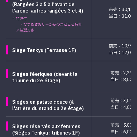
(Rangées 3 à 5 à l'avant de
前売：30,11
l'arène, autres rangées 3 et 4)
当日：31,00
※特典付
・なつ＆さおりーからのまごころ特典
※抽選対象
前売：10,90
Siège Tenkyu (Terrasse 1F)
当日：12,00
前売：7,230
Sièges féeriques (devant la
当日：8,000
tribune du 2e étage)
前売：3,011
Sièges en patate douce (à
当日：4,000
l'arrière du stand du 2e étage)
前売：5,000
Sièges réservés aux femmes
当日：6,000
(Sièges Tenkyu : tribunes 1F)