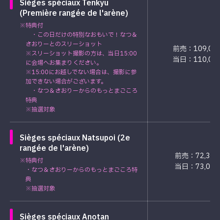
Sièges spéciaux Tenkyu
(Première rangée de l'arène)
※特典付
・この日だけの特別なおもいで！なつ＆
さおりーとのスリーショット
前売：109,00
※スリーショット撮影の方は、当日15:00
当日：110,00
に会場へお集まりください。
※15:00にお越しでない場合は、撮影に参
加できない場合がございます。
・なつ＆さおりーからのもっとまごころ
特典
※抽選対象
Sièges spéciaux Natsupoi (2e
rangée de l'arène)
前売：72,30
※特典付
当日：73,00
・なつ＆さおりーからのもっとまごころ特
典
※抽選対象
Sièges spéciaux Anotan