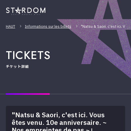
HAUT
Informations sur les billets
"Natsu & Saori, c'est ici. V
TICKETS
チケット詳細
"Natsu & Saori, c'est ici. Vous
êtes venu. 10e anniversaire. ~
Nos empreintes de pas ~」