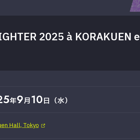
GHTER 2025 à KORAKUEN e
25
9
10
年
月
日（水）
en Hall, Tokyo