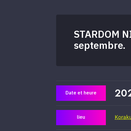
STARDOM NI
septembre.
20
Date et heure
Koraku
lieu