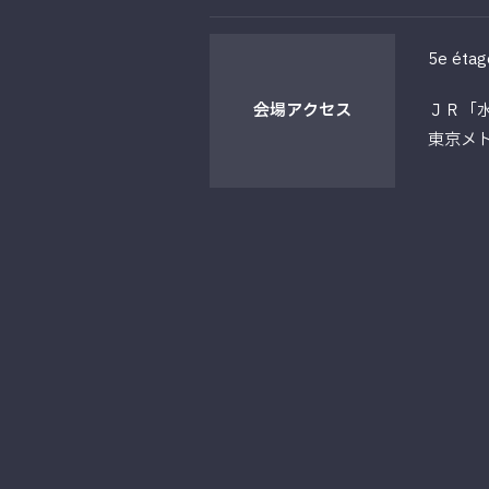
5e étag
会場
アクセス
ＪＲ「
東京メ