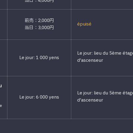
当日：4,000円
前売：2,000円
épuisé
当日：3,000円
Le jour: lieu du 5ème étag
Le jour: 1 000 yens
d'ascenseur
u
Le jour: lieu du 5ème étag
Le jour: 6 000 yens
d'ascenseur
ée