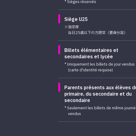
* Sièges réservés
Siège U25
※指定席
当日25歳以下の方限定（要身分証）
Billets élémentaires et
secondaires et lycée
* Uniquement les billets de jour vendus
(carte d'identité requise)
Parents présents aux élèves d
primaire, du secondaire et du
secondaire
* Seulement les billets de même journ
vendus