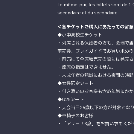
Le même jour, les billets sont de 1
secondaire et du secondaire.
＜各チケットご購入にあたっての留意
◆小中高校生チケット
・列席される保護者の方も、会場で当
前売券、プレイガイドでお買い求めの
・前売にて全席種完売の際には発売さ
・座席の指定はできません。
・未成年者の観戦における夜間の時間
◆女性限定シート
・付き添いのお客様も含め年齢にかか
◆U25シート
・大会当日25歳以下の方が対象とな
◆車椅子のお客様
・「アリーナS席」をお買い求めくだ