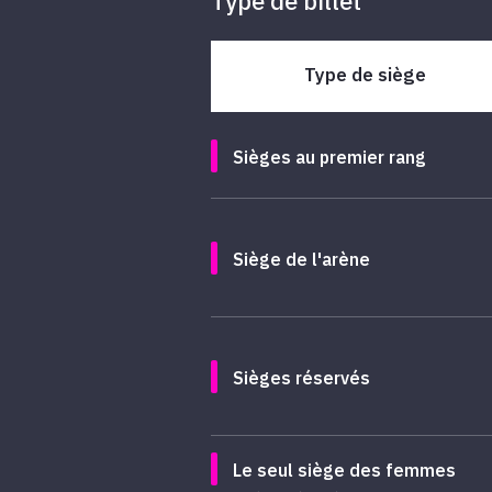
Type de billet
Type de siège
Sièges au premier rang
Siège de l'arène
Sièges réservés
Le seul siège des femmes