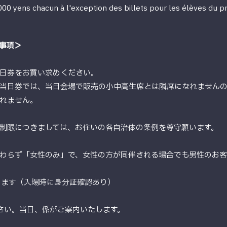
 000 yens chacun à l'exception des billets pour les élèves du p
事項＞
日券をお買い求めください。
当日券では、当日会場で販売の小中高生席とは隣席になれません
れません。
制限につきましては、お住いの各自治体の条例を尊守願います。
わらず「女性のみ」で、女性の方が同伴される場合でも男性のお
ります（入場時に身分証確認あり）
さい。当日、係がご案内いたします。