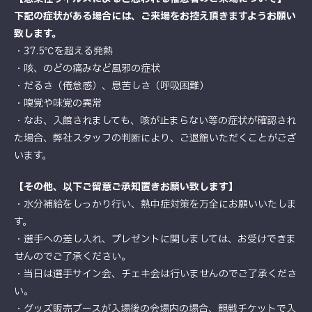
下記の症状がある場合には、ご来場をお控え頂きますようお願い
致します。
・37.5℃を超える発熱
・咳、のどの痛みなど風邪の症状
・だるさ（倦怠感）、息苦しさ（呼吸困難）
・嗅覚や味覚の異常
・なお、入館されましても、咳が止まらない等の症状が確認され
た場合、弊社スタッフの判断により、ご退館いただくことがござ
います。
【その他、以下ご留意ご承知置きお願い致します】
・水分補給をしっかり行い、熱中症対策を万全にお願いいたしま
す。
・選手への差し入れ、プレゼントに関しましては、お受けできま
せんのでご了承ください。
・当日は選手サイン会、チェキ会は行いませんのでご了承くださ
い。
・グッズ販売ブースが入場後の会場内の場合、観戦チケットで入