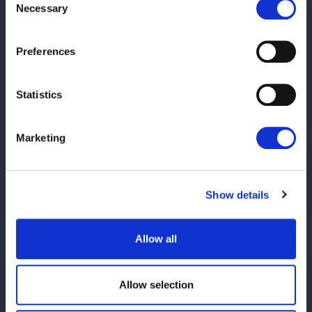
Necessary
Selection
◆協 力 株式会社エフエムラジオ新潟／柏崎ファンクラブ/株式会
Preferences
社柏崎日報社／有限会社京美容室／株式会社スイートプロジェク
ト／HELP！上越店／株式会社レジーナリュクシー
◆提 供 株式会社スターダム
Statistics
◆主催／お問合せ 平安セレモニー株式会社
https://duo-cerezo.com/banquet/contact/
Marketing
TEL.
0120-26-4000
(10:00〜19:00 [火 定休])
Show details
ご来場されるお客様へのお願い ※必ずご一読下さい
⇒重要【観戦規約】
Allow all
その他【ご観戦に当たっての禁止事項およびお願い】
・写真（静止画）撮影について
Allow selection
写真（静止画）の撮影にあたっては、前後左右のお客様の観戦の
妨げにならないよう充分なご配慮をお願い致します。