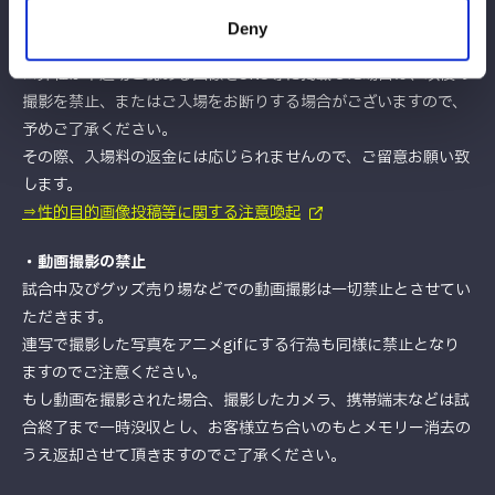
なお、ご自分の席から離れる、立ちあがる、カメラをご自分の頭
Deny
より高く掲げる等の行為はお止めください。
※弊社が不適切と認める画像をSNS等に掲載した場合は、以後の
撮影を禁止、またはご入場をお断りする場合がございますので、
予めご了承ください。
その際、入場料の返金には応じられませんので、ご留意お願い致
します。
⇒性的目的画像投稿等に関する注意喚起
・動画撮影の禁止
試合中及びグッズ売り場などでの動画撮影は一切禁止とさせてい
ただきます。
連写で撮影した写真をアニメgifにする行為も同様に禁止となり
ますのでご注意ください。
もし動画を撮影された場合、撮影したカメラ、携帯端末などは試
合終了まで一時没収とし、お客様立ち合いのもとメモリー消去の
うえ返却させて頂きますのでご了承ください。