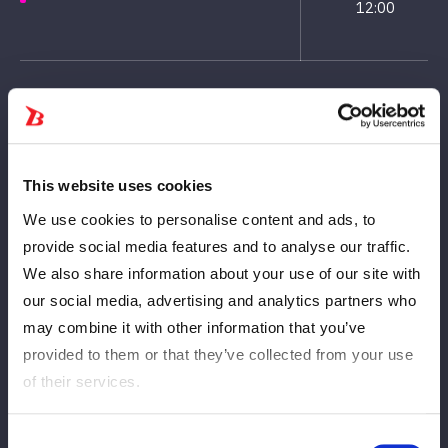
12:00
▼各プレイガイド 8月22日(金)12:00より
※販売期間詳細は各販売所にお問い合わせください。
This website uses cookies
デュオセレッソ（平安セレモニー株式会社）
https://duo-cerezo.com/banquet/contact/
We use cookies to personalise content and ads, to
TEL.
0120-26-4000
provide social media features and to analyse our traffic.
We also share information about your use of our site with
【当日会場でのクレジットカードご利用について】
our social media, advertising and analytics partners who
当日券、グッズのご購入において、各種カードがご利用いただけ
may combine it with other information that you’ve
ます。お支払は一括払いのみとなります。
provided to them or that they’ve collected from your use
※『ブシロードカード』にも対応しています。詳細は、以下のリ
of their services.
ンク先をご参照ください。
ブシロードカード特設サイト
Consent