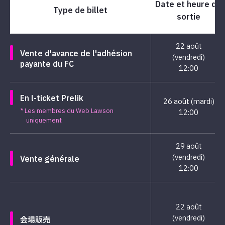
Date et heure de
Type de billet
sortie
22 août
Vente d'avance de l'adhésion
(vendredi)
payante du FC
12:00
En l-ticket Prelik
26 août (mardi)
* Les membres du Web Lawson
12:00
uniquement
29 août
(vendredi)
Vente générale
12:00
22 août
(vendredi)
会場販売