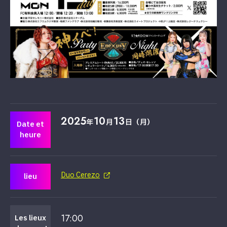
2025
10
13
年
月
日（月）
Date et
heure
Duo Cerezo
lieu
17:00
Les lieux