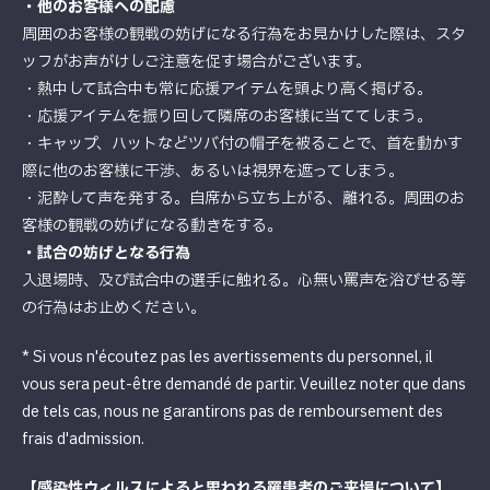
・他のお客様への配慮
周囲のお客様の観戦の妨げになる行為をお見かけした際は、スタ
ッフがお声がけしご注意を促す場合がございます。
・熱中して試合中も常に応援アイテムを頭より高く掲げる。
・応援アイテムを振り回して隣席のお客様に当ててしまう。
・キャップ、ハットなどツバ付の帽子を被ることで、首を動かす
際に他のお客様に干渉、あるいは視界を遮ってしまう。
・泥酔して声を発する。自席から立ち上がる、離れる。周囲のお
客様の観戦の妨げになる動きをする。
・試合の妨げとなる行為
入退場時、及び試合中の選手に触れる。心無い罵声を浴びせる等
の行為はお止めください。
* Si vous n'écoutez pas les avertissements du personnel, il
vous sera peut-être demandé de partir. Veuillez noter que dans
de tels cas, nous ne garantirons pas de remboursement des
frais d'admission.
【感染性ウィルスによると思われる罹患者のご来場について】