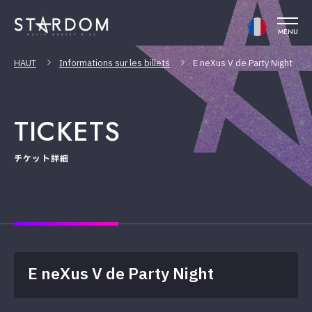
MENU
HAUT
Informations sur les billets
E neXus V de Party Night
TICKETS
チケット詳細
E neXus V de Party Night