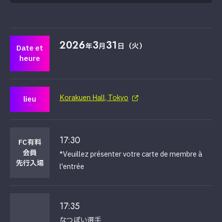
2026
3
31
年
月
日（火）
Date et
heure
Korakuen Hall, Tokyo
lieu
17:30
FC有料
会員
*Veuillez présenter votre carte de membre à
先行入場
l'entrée
17:35
なつぽい選手