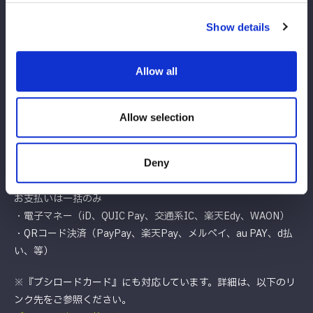
・現金
・各種クレジットカード、電子マネーがご利用いただけます。
Show details
（詳細お問合せ）後楽園ホール事務所 TEL.
03-5800-9999
⇒会場５階エレベーターホール受付
Allow all
・現金
・クレジットカード（VISA、MASTER Cardのみ）がご利用いた
だけます。※お支払いは一括のみ
Allow selection
◆グッズのご購入
⇒会場５階グッズ売場（展示場）
・現金
Deny
・クレジットカード（VISA、MASTER Card、JCB、AMEX）※
お支払いは一括のみ
・電子マネー（iD、QUIC Pay、交通系IC、楽天Edy、WAON）
・QRコード決済（PayPay、楽天Pay、メルペイ、au PAY、d払
い、等）
※『ブシロードカード』にも対応しています。詳細は、以下のリ
ンク先をご参照ください。