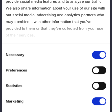
provide social media features and to analyse our traffic.
We also share information about your use of our site with
2月2日(月)
Vente générale
our social media, advertising and analytics partners who
12:00
may combine it with other information that you’ve
provided to them or that they’ve collected from your use
of their services.
Billet le jour même à vendre sur
Consent
3月31日(火)
le lieu
Necessary
Selection
16:00
*Les types de billets sont limités
Preferences
Statistics
【当日会場での当日券、グッズのご購入について】
Marketing
◆当日券のご購入
⇒会場１階当日券売場