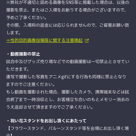
※弊社が不適切と認める画像をSNS等に掲載した場合は、以後の
撮影を禁止、またはご入場をお断りする場合がございますので、
予めご了承ください。
その際、入場料の返金には応じられませんので、ご留意お願い致
します。
⇒性的目的画像投稿等に関する注意喚起
・動画撮影の禁止
試合中及びグッズ売り場などでの動画撮影は一切禁止とさせてい
ただきます。
連写で撮影した写真をアニメgifにする行為も同様に禁止となり
ますのでご注意ください。
もし動画を撮影された場合、撮影したカメラ、携帯端末などは試
合終了まで一時没収とし、お客様立ち合いのもとメモリー消去の
うえ返却させて頂きますのでご了承ください。
・祝い花スタンドをお出し頂くにあたって
【フラワースタンド、バルーンスタンド等を会場にお出し頂く場