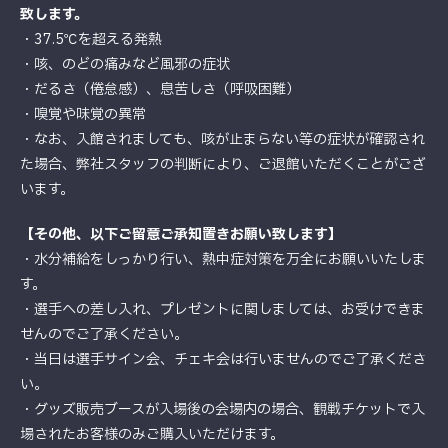
致します。
・37.5℃を超える発熱
・咳、のどの痛みなど風邪の症状
・だるさ（倦怠感）、息苦しさ（呼吸困難）
・嗅覚や味覚の異常
・なお、入館されましても、咳が止まらない等の症状が確認され
た場合、弊社スタッフの判断により、ご退館いただくことがござ
います。
【その他、以下ご留意ご承知置きお願い致します】
・水分補給をしっかり行い、熱中症対策を万全にお願いいたしま
す。
・選手への差し入れ、プレゼントに関しましては、お受けできま
せんのでご了承ください。
・当日は選手サイン会、チェキ会は行いませんのでご了承くださ
い。
・グッズ販売ブースが入場後の会場内の場合、観戦チケットで入
場されたお客様のみご購入いただけます。