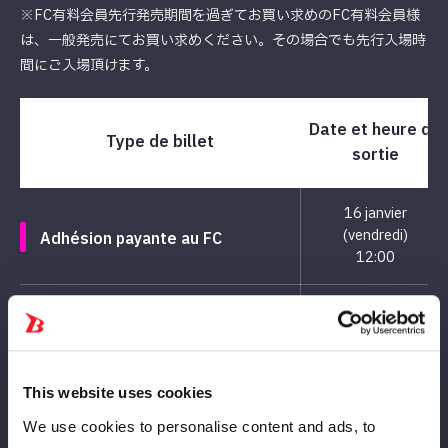
※FC有料会員先行発売期間を過ぎてお買い求めのFC有料会員様
は、一般発売にてお買い求めください。その場合でも先行入場時
間にご入場頂けます。
Date et heure de
Type de billet
sortie
16 janvier
(vendredi)
Adhésion payante au FC
12:00
En l-ticket Prelik
1月20日(火)
* Les membres du Web Lawson
12:00
uniquement
This website uses cookies
Samedi 31 janvier
We use cookies to personalise content and ads, to
後楽園ホール5階事務所
11:00