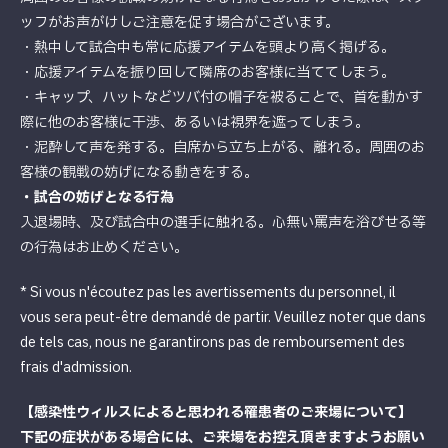
ッフがお声がけしご注意を促す場合がございます。
・熱中して試合中も常に応援アイテムを頭より高く掲げる。
・応援アイテムを振り回して隣席のお客様に当ててしまう。
・キャップ、ハットなどツバ付の帽子を被ることで、首を動かす
際に他のお客様に干渉、あるいは視界を遮ってしまう。
・泥酔して声を発する。自席から立ち上がる、離れる。周囲のお
客様の観戦の妨げになる動きをする。
・試合の妨げとなる行為
入退場時、及び試合中の選手に触れる。心無い罵声を浴びせる等
の行為はお止めください。
* Si vous n'écoutez pas les avertissements du personnel, il
vous sera peut-être demandé de partir. Veuillez noter que dans
de tels cas, nous ne garantirons pas de remboursement des
frais d'admission.
【感染性ウィルスによると思われる罹患者のご来場について】
下記の症状がある場合には、ご来場をお控え頂きますようお願い